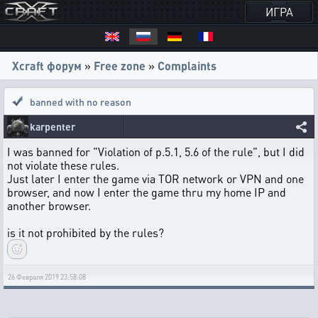
ИГРА
Xcraft форум
»
Free zone
»
Complaints
banned with no reason
karpenter
I was banned for "Violation of p.5.1, 5.6 of the rule", but I did
not violate these rules.
Just later I enter the game via TOR network or VPN and one
browser, and now I enter the game thru my home IP and
another browser.
is it not prohibited by the rules?
26 Февраля 2019 23:58:08