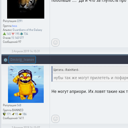
побольше .... Да и что за глупость про
Репутация
2291
Группа
toss
Альянс
Guardians of the Galaxy
145
195
734
Очков
15 140 577
Сообщений
97
3 Апреля 2019 14:10:31
Dmitrijj_Ivanov
⚙️
Цитата: -RainHard-
нубы так же могут прилететь и пофарм
Не могут априори. Их ловят такие как 
Репутация
548
Группа
BANNED
171
93
186
Сообщений
1411
3 Апреля 2019 14:15:07