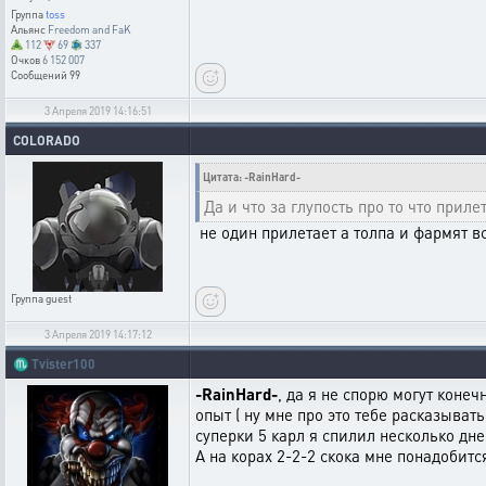
Группа
toss
Альянс
Freedom and FaK
112
69
337
Очков
6 152 007
Сообщений
99
3 Апреля 2019 14:16:51
COLORADO
Цитата: -RainHard-
Да и что за глупость про то что прил
не один прилетает а толпа и фармят вс
Группа
guest
3 Апреля 2019 14:17:12
♏
Tvister100
-RainHard-
, да я не спорю могут коне
опыт ( ну мне про это тебе расказыват
суперки 5 карл я спилил несколько дн
А на корах 2-2-2 скока мне понадобитс