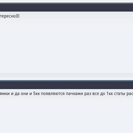
тересно)))
ямки и да они и 5кк появляются пачками раз все до 1кк статы р