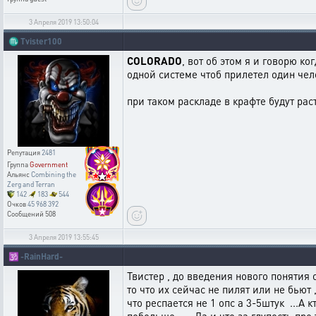
3 Апреля 2019 13:50:04
♏
Tvister100
COLORADO
, вот об этом я и говорю к
одной системе чтоб прилетел один чело
при таком раскладе в крафте будут рас
Репутация
2481
Группа
Government
Альянс
Combining the
Zerg and Terran
142
183
544
Очков
45 968 392
Сообщений
508
3 Апреля 2019 13:55:45
🕉️
-RainHard-
Твистер , до введения нового понятия 
то что их сейчас не пилят или не бьют
что респается не 1 опс а 3-5штук ...А 