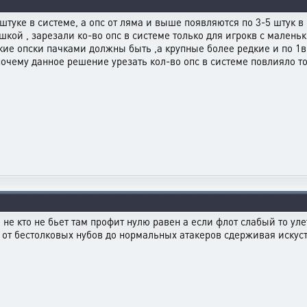
штуке в системе, а опс от ляма и выше появляются по 3-5 штук 
кой , зарезали ко-во опс в системе только для игрокв с маленько
ие опски пачками должны быть ,а крупные более редкие и по 1в
чему данное решение урезать кол-во опс в системе повлияло толь
 не кто не бьет там профит нулю равен а если флот слабый то улет
 от бестолковых нубов до нормальных атакеров сдерживая искуств