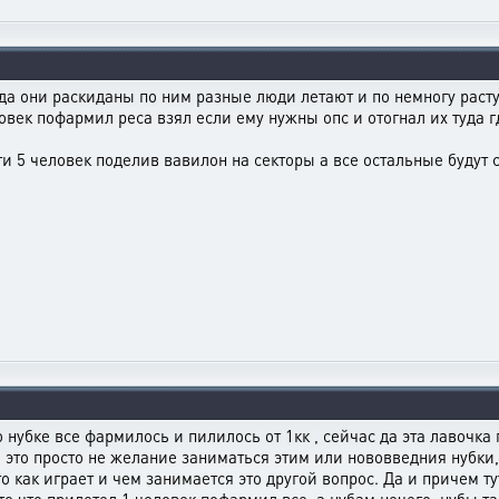
огда они раскиданы по ним разные люди летают и по немногу расту
век пофармил реса взял если ему нужны опс и отогнал их туда гд
ти 5 человек поделив вавилон на секторы а все остальные будут с
о нубке все фармилось и пилилось от 1кк , сейчас да эта лавочк
 , это просто не желание заниматься этим или нововведния нубки
кто как играет и чем занимается это другой вопрос. Да и причем т