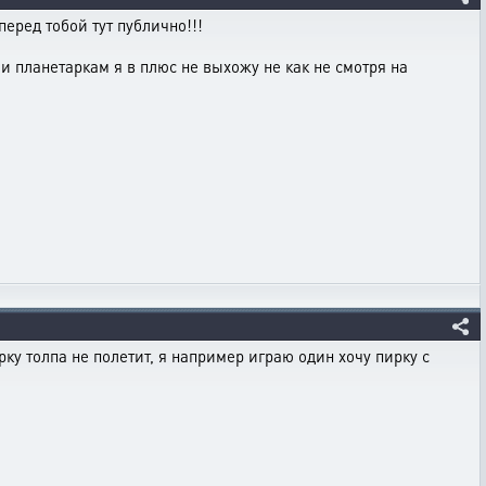
 перед тобой тут публично!!!
м и планетаркам я в плюс не выхожу не как не смотря на
рку толпа не полетит, я например играю один хочу пирку с
вские чистят пачками а другие с....ут)