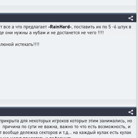
т все а что предлагает
-RainHard-
, поставить их по 5 -6 штук в
е они нужны а нубам и не достанется не чего !!!!
люной истекать!!!!
а прикрыта для некоторых игроков которые этим занимались, но
, причина по сути не важна, важно то что есть возможность, и
ут вообще дележка секторов и т.д... на каждый кулак есть кулак