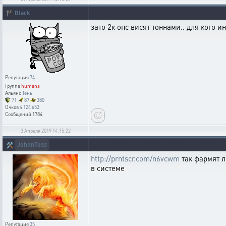
🏴
Black
зато 2к опс висят тоннами.. для кого ин
Репутация
74
Группа
humans
Альянс
Тень
71
87
380
Очков
4 124 653
Сообщений
1784
3 Апреля 2019 14:15:22
JohnnToss
🛠️
http://prntscr.com/n6vcwm
так фармят л
в системе
Репутация
35