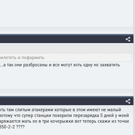
прилететь и пофармить
..а так они разбросаны и все могут хоть одну но захватить
ь быть там слитым атакерами которые в этом имеют не малый
 потому что супер станции похерили перезарядка 5 дней у моей
аряжается мать ее в три кочерыжки вот теперь скажи из точки
350-2-2 ????