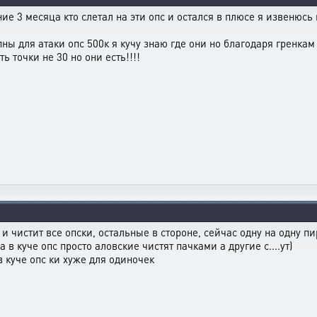
ние 3 месяца кто слетал на эти опс и остался в плюсе я извенюсь
тупны для атаки опс 500к я кучу знаю где они но благодаря гренка
ь точки не 30 но они есть!!!!
 и чистит все опски, остальные в стороне, сейчас одну на одну пи
ил и радуюсь)) а в куче опс просто ало
е для одиночек