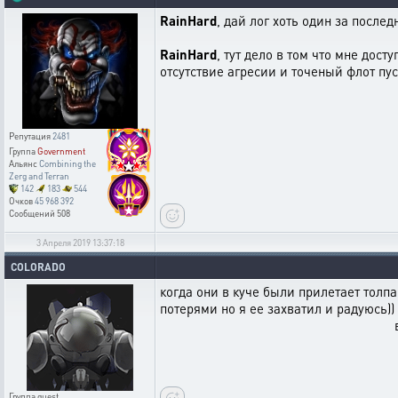
RainHard
, дай лог хоть один за послед
RainHard
, тут дело в том что мне дос
отсутствие агресии и точеный флот пуст
Репутация
2481
Группа
Government
Альянс
Combining the
Zerg and Terran
142
183
544
Очков
45 968 392
Сообщений
508
3 Апреля 2019 13:37:18
COLORADO
когда они в куче были прилетает толпа
потерями но я ее захват
в куче опс ки хуж
Группа
guest