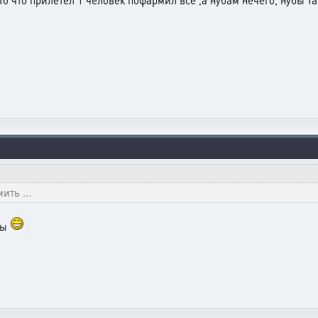
 то что прилетел 1 человек пофармил все ,а нубам нечего, нубы т
ить ...
ты