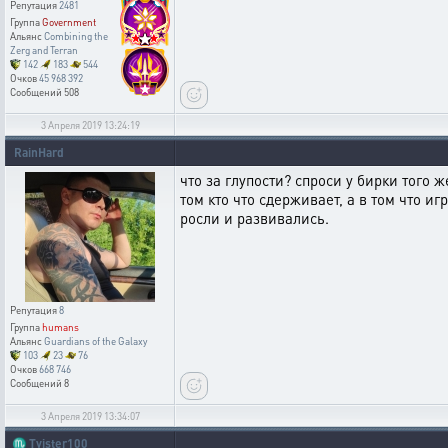
Репутация
2481
Группа
Government
Альянс
Combining the
Zerg and Terran
142
183
544
Очков
45 968 392
Сообщений
508
3 Апреля 2019 13:24:19
RainHard
что за глупости? спроси у бирки того 
том кто что сдерживает, а в том что и
росли и развивались.
Репутация
8
Группа
humans
Альянс
Guardians of the Galaxy
103
23
76
Очков
668 746
Сообщений
8
3 Апреля 2019 13:34:07
♏
Tvister100