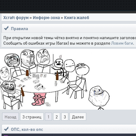
Xcraft форум
»
Информ-зона
»
Книга жалоб
Правила
При открытии новой темы чётко внятно и понятно напишите заголово
Сообщить об ошибках игры (багах) вы можете в разделе
Ловим баги
.
Назад
3 страниц
1
2
3
Далее
ОПС
,
кол-во опс