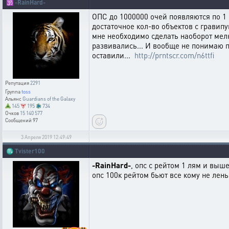
🕉️
-RainHard-
ОПС до 1000000 очей появляются по 1 
достаточное кол-во объектов с гравипуш
мне необходимо сделать наоборот мелк
развивались... И вообще не понимаю по
оставили...
http://prntscr.com/n6ttfi
Репутация
2291
Группа
toss
Альянс
Guardians of the Galaxy
145
195
734
Очков
15 140 577
Сообщений
97
3 Апреля 2019 12:49:49
♏
Tvister100
-RainHard-
, опс с рейтом 1 лям и выше
опс 100к рейтом бьют все кому не лень