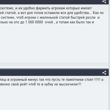
в системе, и их удобно фармить игрокам которые имеют
й статой, а вот для топов оставили все для удобства... Как по
 системе, чтоб игроки с маленькой статой быстрей росли и
ко на опс до 1 000 0000 очей , а топам как было так и
иш в огромный минус так что пусть те памятники стоят !!!!! а
енно свой рейт чтоб те в нубку не выскочили!!!