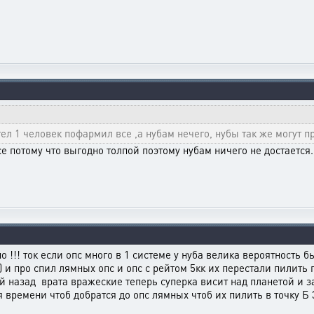
етел 1 человек пофармил все ,а нубам нечего, нубы так же могут 
е потому что выгодно толпой поэтому нубам ничего не достается..
чно !!! ток если опс много в 1 системе у нуба велика вероятност
ь) и про спил лямных опс и опс с рейтом 5кк их перестали пилить
ей назад врата вражеские теперь суперка висит над планетой и з
я времени чтоб добратся до опс лямных чтоб их пилить в точку Б 