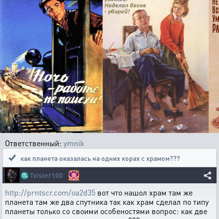
Ответственный:
ymnik
как планета оказалась на одних корах с храмом???
♏
Tvister100
http://prntscr.com/oa2d35
вот что нашол храм там же
планета там же два спутника так как храм сделал по типу
планеты только со своими особеностями вопрос: как две