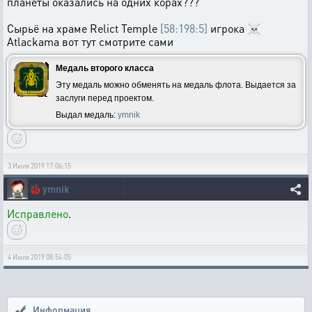
планеты оказались на одних корах???
Сырьё на храме Relict Temple
[58:198:5]
игрока ☠
Atlackama вот тут смотрите сами
Медаль второго класса
Эту медаль можно обменять на медаль флота. Выдается за
заслуги перед проектом.
Выдал медаль:
ymnik
3 Июля 2019 17:06:15
🐞
ymnik
Исправлено
.
4 Июля 2019 08:54:05
Информация