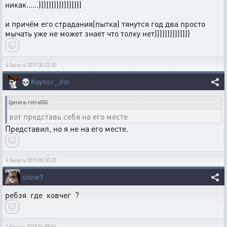
никак......)))))))))))))))))
и причём его страдания(пытка) тянутся год два просто
мычать уже не может знает что толку нет))))))))))))))
4 Августа 2019 00:23:50
💀
Raynor_Jim
Цитата: retro555
вот представь себя на его месте
Представил, но я не на его месте.
4 Августа 2019 00:50:22
shew7
ребзя где ковчег ?
4 Августа 2019 04:09:56