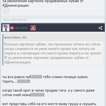
за увеличение картинок продаваемых нубам от
АДминисрации.
3 Августа 2019 23:51:50
♓
retro555
Цитата: Raynor_Jim
Больше картинок нубам, так прикольно читать их слёзы
когда сливаются не умея ничего кроме как летать на
пирата и считающие что никто кроме пирата и не тронет.
Я за увеличение картинок продаваемых нубам от
АДминисрации.
ты все равно нуб))))))))) тебе сними почаще нужно
тереть....)))))))))))
когда такой орет в чатах продам гига а у самого даже
сотни очей нема))))))))))))
вот представь себя на его месте вижу грушу а скушать