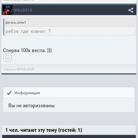
Nika2015
Цитата: shew7
ребзя где ковчег ?
Сперва 100к веспа. )))
4 Августа 2019 04:45:09
Информация
Вы не авторизованы
1 чел. читают эту тему (гостей: 1)