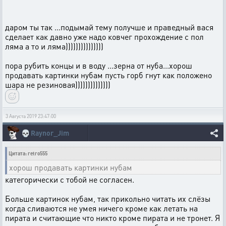
даром ты так ...подымай тему получше и праведный вася
сделает как давно уже надо ковчег прохождение с пол
ляма а то и ляма)))))))))))))))
пора рубить концы и в воду ...зерна от нуба...хорош
продавать картинки нубам пусть горб гнут как положено
шара не резиновая))))))))))))))
3 Августа 2019 23:47:00
💀
Raynor_Jim
Цитата: retro555
хорош продавать картинки нубам
категорически с тобой не согласен.
Больше картинок нубам, так прикольно читать их слёзы
когда сливаются не умея ничего кроме как летать на
пирата и считающие что никто кроме пирата и не тронет. Я