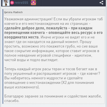
♓
retro555
Цитата: Vladtech
Уважаемая администрация! Если вы убрали игрокам таб
ковчега и его местонахождения на их страницах -
сделайте доброе дело, пожалуйста - при каждом
перемещении ковчега - оповещайте весь ресурс о его
координатах места
. Иначе игроки не видят его и не
знают где он находится на данный момент. Прошу
простить, возможно это покажется грубо, но сие ваше
такое сокрытие информации, которое ставит игроков в
полное неведение игровой специфики - идиотизм,
чистой воды и подло выглядит.
Теперь каждый игрок расы теран и тосов бегает как в
попу укушенный и распрашивает игроков - где ковчег?
Вы наберитесь немного мудрости и сделайте
оповещение о местонахождении (Х2 для понимания
выше изложенного).
Благодарю заранее за понимание и содействие жалобе,
спасибо.