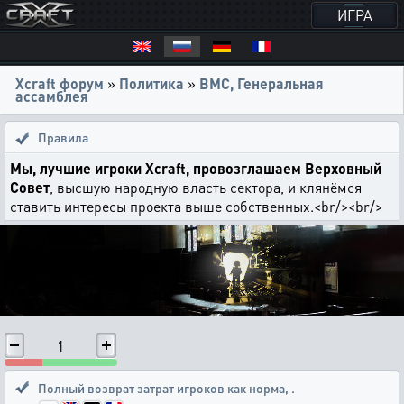
ИГРА
Xcraft форум
»
Политика
»
ВМС, Генеральная
ассамблея
Правила
Мы, лучшие игроки Xcraft, провозглашаем Верховный
Совет
, высшую народную власть сектора, и клянёмся
ставить интересы проекта выше собственных.<br/><br/>
1
Полный возврат затрат игроков как норма
,
.