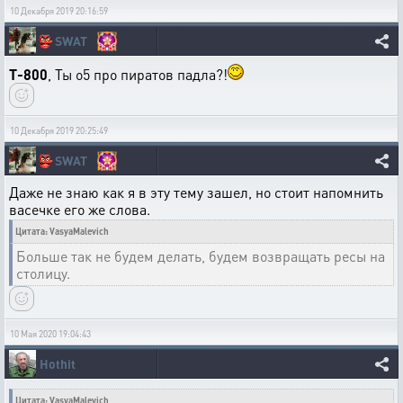
10 Декабря 2019 20:16:59
👺
SWAT
T-800
, Ты о5 про пиратов падла?!
10 Декабря 2019 20:25:49
👺
SWAT
Даже не знаю как я в эту тему зашел, но стоит напомнить
васечке его же слова.
Цитата: VasyaMalevich
Больше так не будем делать, будем возвращать ресы на
столицу.
10 Мая 2020 19:04:43
Hothit
Цитата: VasyaMalevich