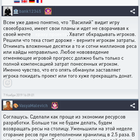
🏦
bank12345
Всем уже давно понятно, что "Василий" видит игру
своеобразно, имеет свои планы и идет не сворачивая к
своей мечте
- краху проекта
. Хватит обкрадывать игроков.
Решили что теха стоит дороже - верните игрокам затраты.
Отнимать вложенные десятки а то и сотни миллионов реса
или хайды неправильно. Любое нововведение
отменяющее игровой прогресс должно быть только с
полной компенсацией затрат понесенных игроком.
Именно чувство, что его опять обманули заставляет
игрока покидать проект или того хуже прекращать донат.
7 Ноября 2019 16:09:01
🎨
VasyaMalevich
Соглашусь. Сделали как проще из экономии ресурсов
разработки. Больше так не будем делать, будем
возвращать ресы на столицу. Уменьшили на этой неделе
сгорание ресов при переполнении хранилищ в 2.5 раза. В