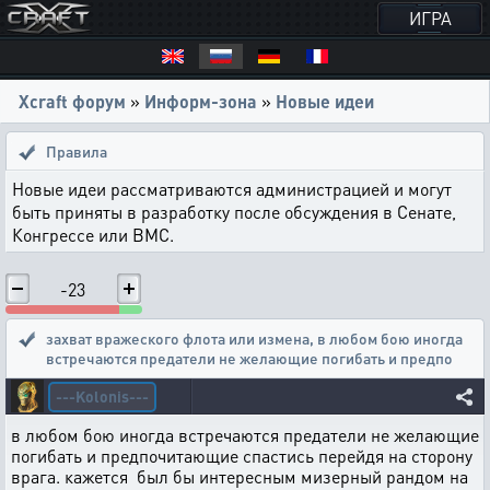
ИГРА
Xcraft форум
»
Информ-зона
»
Новые идеи
Правила
Новые идеи рассматриваются администрацией и могут
быть приняты в разработку после обсуждения в Сенате,
Конгрессе или ВМС.
-23
захват вражеского флота или измена
,
в любом бою иногда
встречаются предатели не желающие погибать и предпо
---Kolonis---
в любом бою иногда встречаются предатели не желающие
погибать и предпочитающие спастись перейдя на сторону
врага. кажется был бы интересным мизерный рандом на