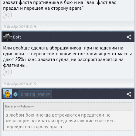
захват флота противника в бою и на "ваш флот вас
предал и перешел на сторону врага"
21 Декабря 2019 15:13:26
Colt
Или вообще сделать абордажников, при нападении на
один юнит с перевесом в количестве зависящем от массы
дают 25% шанс захвата судна, не распространяется на
флагманы.
21 Декабря 2019 16:31:22
Dmitrijj_Ivanov
⚙️
Цитата: ---Kolonis---
в любом бою иногда встречаются предатели не
желающие погибать и предпочитающие спастись
перейдя на сторону врага