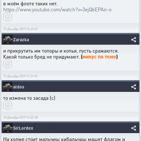
в моём флоте таких нет.
https://www.youtube.com/watch?v=3ejQbEPAn-o
21 Декабря 2019 16:49:45
Zarazka
и прикрутить им топоры и копья, пусть сражаются.
Какой только бред не придумают.
(
минус по теме
)
21 Декабря 2019 17:31:01
aldos
то измена то засада (с)
22 Декабря 2019 13:32:58
SirLordex
На холме стоит мальчиш кибальчиш машет флагом и