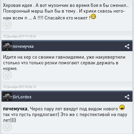
Херовая идея . А вот музончик во время боя я бы сменил..
Похоронный марш был бы в тему . И крики сквозь него-
нам всем п ... А !!!! Спасайся кто может !
22 Декабря 2019 19:18:56
почемучка
Идите на хер со своими гавноидеями, уже накуевертили
столько что только резки помогают сервак держать в
норме.
22 Декабря 2019 20:06:13
SirLordex
почемучка
, Через пару лет введут под видом нового
так что пусть предлогают) Это же с перспективой на пару
лет))))