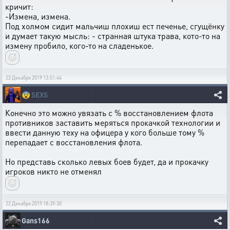
кричит:
-Измена, измена.
Под холмом сидит мальчиш плохиш ест печенье, сгущёнку
и думает такую мысль: - странная штука трава, кото-то на
измену пробило, кого-то на сладенькое.
22 Декабря 2019 13:51:44
😨
SEXS
Конечно это можно увязать с % восстановлением флота
противников заставить меряться прокачкой технологии и
ввести данную теху на офицера у кого больше тому %
перепадает с восстановления флота.
Но представь сколько левых боев будет, да и прокачку
игроков никто не отменял
22 Декабря 2019 18:39:30
Gans166