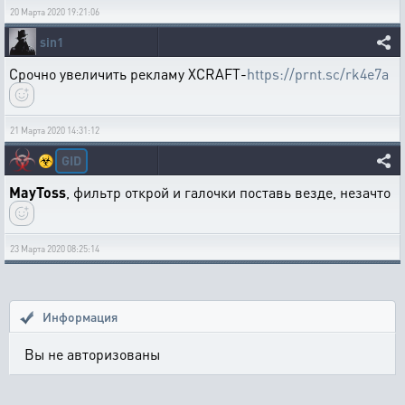
20 Марта 2020 19:21:06
sin1
Срочно увеличить рекламу XCRAFT-
https://prnt.sc/rk4e7a
21 Марта 2020 14:31:12
GID
☣️
MayToss
, фильтр открой и галочки поставь везде, незачто
23 Марта 2020 08:25:14
Информация
Вы не авторизованы