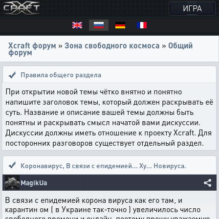
ИГРА
Xcraft форум
»
Зона свободного космоса
»
Общий
форум
Правила общего раздела
При открытии новой темы чётко внятно и понятно
напишите заголовок темы, который должен раскрывать её
суть. Название и описание вашей темы должны быть
понятны и раскрывать смысл начатой вами дискуссии.
Дискуссии должны иметь отношение к проекту Xcraft. Для
посторонних разговоров существует отдельный раздел.
Коронавирус
,
В связи с епидемией... Ху... Новируса.
MagikUa
В связи с епидемией корона вируса как его там, и
карантин ом ( в Украине так-точно ) увеличилось число
свободного времени и онлайн, поетому прошу уважаемую