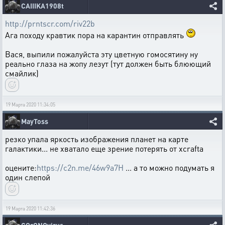
CAIIIKA1908t
http://prntscr.com/riv22b
Ага походу кравтик пора на карантин отправлять
Вася, выпили пожалуйста эту цветную гомосятину ну
реально глаза на жопу лезут (тут должен быть блюющий
смайлик)
19 Марта 2020 11:34:05
MayToss
резко упала яркость изображения планет на карте
галактики... не хватало еще зрение потерять от xcraftа
оцените:
https://c2n.me/46w9a7H
... а то можно подумать я
один слепой
19 Марта 2020 11:42:36