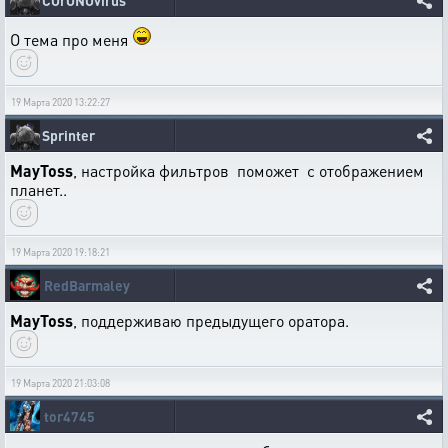
COrONOvirus
О тема про меня
19 Марта 2020 13:22:27
Sprinter
MayToss
, настройка фильтров поможет с отображением
планет..
19 Марта 2020 19:18:21
RedBarmaley
MayToss
, поддерживаю предыдущего оратора.
19 Марта 2020 21:03:08
tor4745