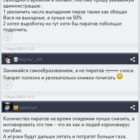
администрацыю:
1 увеличить число выпадания пиров также как обещал
Вася на выходные, а лучше на 50%
2 хотел выроботку но тут хотя-бы пиратов побольше
подрочить.
17 Марта 2020 21:12:23
💀
Raynor_Jim
Занимайся самообразованием, а не пиратов
дрочи
сноси.
Говорят полезно и увлекательно книжки почитать
17 Марта 2020 21:19:19
😼
sashulya
Количество пиратов на время эпидемии лучше снизить, а
мотивировать это тем - что их как и людей короновирус
погубил.
А игроки будут дальше летать и потратят больше газа.