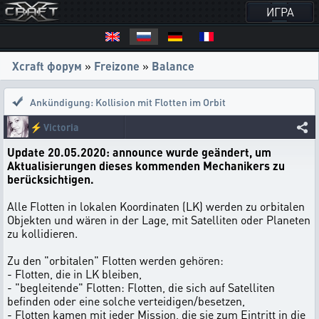
ИГРА
Xcraft форум
»
Freizone
»
Balance
Ankündigung: Kollision mit Flotten im Orbit
⚡
Victoria
Update 20.05.2020: announce wurde geändert, um
Aktualisierungen dieses kommenden Mechanikers zu
berücksichtigen.
Alle Flotten in lokalen Koordinaten (LK) werden zu orbitalen
Objekten und wären in der Lage, mit Satelliten oder Planeten
zu kollidieren.
Zu den "orbitalen" Flotten werden gehören:
- Flotten, die in LK bleiben,
- "begleitende" Flotten: Flotten, die sich auf Satelliten
befinden oder eine solche verteidigen/besetzen,
- Flotten kamen mit jeder Mission, die sie zum Eintritt in die