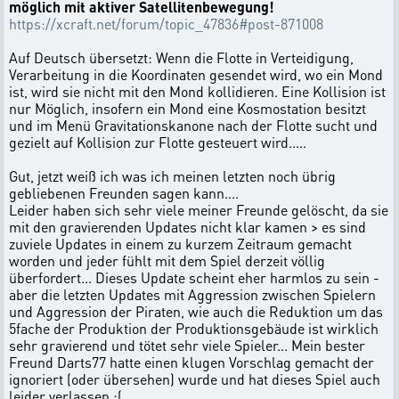
möglich mit aktiver Satellitenbewegung!
https://xcraft.net/forum/topic_47836#post-871008
Auf Deutsch übersetzt: Wenn die Flotte in Verteidigung,
Verarbeitung in die Koordinaten gesendet wird, wo ein Mond
ist, wird sie nicht mit den Mond kollidieren. Eine Kollision ist
nur Möglich, insofern ein Mond eine Kosmostation besitzt
und im Menü Gravitationskanone nach der Flotte sucht und
gezielt auf Kollision zur Flotte gesteuert wird.....
Gut, jetzt weiß ich was ich meinen letzten noch übrig
gebliebenen Freunden sagen kann....
Leider haben sich sehr viele meiner Freunde gelöscht, da sie
mit den gravierenden Updates nicht klar kamen > es sind
zuviele Updates in einem zu kurzem Zeitraum gemacht
worden und jeder fühlt mit dem Spiel derzeit völlig
überfordert... Dieses Update scheint eher harmlos zu sein -
aber die letzten Updates mit Aggression zwischen Spielern
und Aggression der Piraten, wie auch die Reduktion um das
5fache der Produktion der Produktionsgebäude ist wirklich
sehr gravierend und tötet sehr viele Spieler... Mein bester
Freund Darts77 hatte einen klugen Vorschlag gemacht der
ignoriert (oder übersehen) wurde und hat dieses Spiel auch
leider verlassen :(