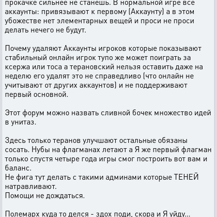
прокачке сильнее не станешь. В нормальной игре все
аккаунты: привязывают к первому (Аккаунту) а в этом
убожестве нет элементарных вещей и проси не проси
делать нечего не будут.
Почему удаляют Аккаунты игроков которые показывают
стабильный онлайн игрок тупо же может поиграть за
ксержа или тоса а терановский нельзя оставить даже на
неделю его удалят это не справедливо (что онлайн не
учитывают от других аккаунтов) и не поддерживают
первый основной.
Этот форум можно назвать сливной бочек множество идей
в унитаз.
Здесь только теранов улучшают остальные обязаны
сосать. Нубы на флагманах летают а Я же первый флагман
только спустя четыре года игры смог построить вот вам и
баланс.
Не фига тут делать с такими админами которые ТЕНЕЙ
натравливают.
Помощи не дождаться.
Полемарх куда то делся - здох поди, скора и Я уйду...