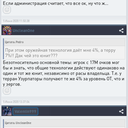
Если администрация считает, что все ок, ну что ж...
5 Июня 2020 11:50:38
UncleanOne
Цитата: Pedro
При этом оружейная технология даёт мне 4%, а терру
7%!! Дак чей это юнит???
Безотносительно основной темы: игрок с 17М очков мог
бы и знать, что общие технологии действуют одинаково на
один и тот же юнит, независимо от расы владельца. Т.е. у
терран Узурпаторы получают те же 4% за уровень ОТ, что и
у зергов.
5 Июня 2020 13:37:04
Valentin999
Цитата: UncleanOne