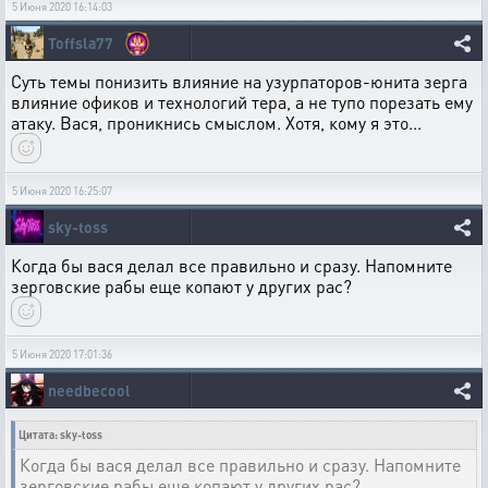
5 Июня 2020 16:14:03
Toffsla77
Суть темы понизить влияние на узурпаторов-юнита зерга
влияние офиков и технологий тера, а не тупо порезать ему
атаку. Вася, проникнись смыслом. Хотя, кому я это...
5 Июня 2020 16:25:07
sky-toss
Когда бы вася делал все правильно и сразу. Напомните
зерговские рабы еще копают у других рас?
5 Июня 2020 17:01:36
needbecool
Цитата: sky-toss
Когда бы вася делал все правильно и сразу. Напомните
зерговские рабы еще копают у других рас?