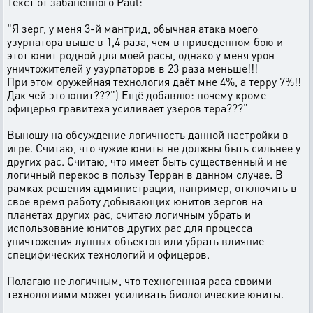
Текст от забаненного Paul:
"Я зерг, у меня 3-й мантрид, обычная атака моего
узурпатора выше в 1,4 раза, чем в приведенном бою и
этот юнит родной для моей расы, однако у меня урон
уничтожителей у узурпаторов в 23 раза меньше!!!
При этом оружейная технология даёт мне 4%, а терру 7%!!
Дак чей это юнит???") Ещё добавлю: почему кроме
офицерья гравитеха усиливает узеров тера???"
Выношу на обсуждение логичность данной настройки в
игре. Считаю, что чужие юниты не должны быть сильнее у
других рас. Считаю, что имеет быть существенный и не
логичный перекос в пользу Терран в данном случае. В
рамках решения администрации, например, отключить в
свое время работу добывающих юнитов зергов на
планетах других рас, считаю логичным убрать и
использование юнитов других рас для процесса
уничтожения лунных объектов или убрать влияние
специфических технологий и офицеров.
Полагаю не логичным, что техногенная раса своими
технологиями может усиливать биологические юниты.