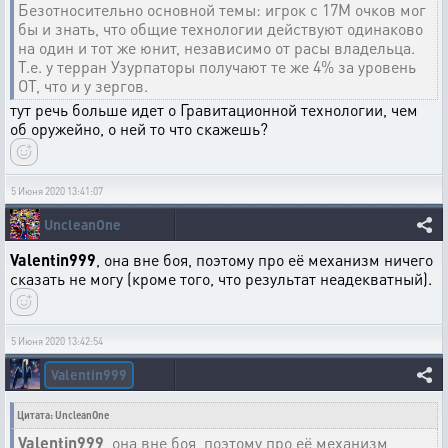
Безотносительно основной темы: игрок с 17М очков мог
бы и знать, что общие технологии действуют одинаково
на один и тот же юнит, независимо от расы владельца.
Т.е. у терран Узурпаторы получают те же 4% за уровень
ОТ, что и у зергов.
тут речь больше идет о Гравитационной технологии, чем
об оружейно, о ней то что скажешь?
5 Июня 2020 13:41:07
UncleanOne
Valentin999
, она вне боя, поэтому про её механизм ничего
сказать не могу (кроме того, что результат неадекватный).
5 Июня 2020 13:42:54
Valentin999
Цитата: UncleanOne
Valentin999
, она вне боя, поэтому про её механизм