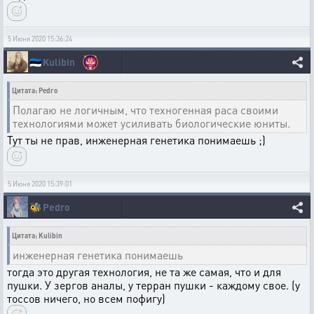
5 Июня 2020 15:36:24
🇪🇪
Kulibin
Цитата: Pedro
Полагаю не логичным, что техногенная раса своими
технологиями может усиливать биологические юниты.
Тут ты не прав, инженерная генетика понимаешь ;)
5 Июня 2020 15:39:01
🐝
Pedro
Цитата: Kulibin
инженерная генетика понимаешь
тогда это другая технология, не та же самая, что и для
пушки. У зергов аналы, у терран пушки - каждому свое. (у
тоссов ничего, но всем пофигу)