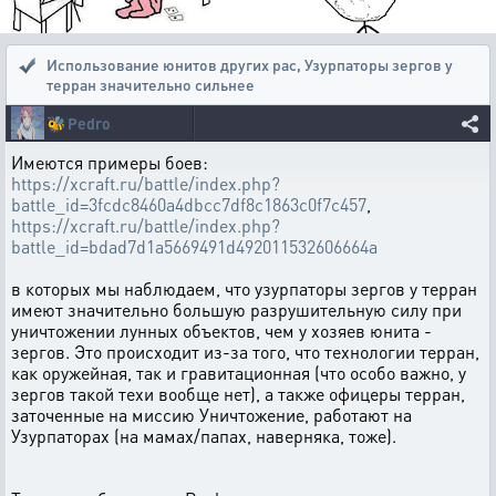
Использование юнитов других рас
,
Узурпаторы зергов у
терран значительно сильнее
🐝
Pedro
Имеются примеры боев:
https://xcraft.ru/battle/index.php?
battle_id=3fcdc8460a4dbcc7df8c1863c0f7c457
,
https://xcraft.ru/battle/index.php?
battle_id=bdad7d1a5669491d492011532606664a
в которых мы наблюдаем, что узурпаторы зергов у терран
имеют значительно большую разрушительную силу при
уничтожении лунных объектов, чем у хозяев юнита -
зергов. Это происходит из-за того, что технологии терран,
как оружейная, так и гравитационная (что особо важно, у
зергов такой техи вообще нет), а также офицеры терран,
заточенные на миссию Уничтожение, работают на
Узурпаторах (на мамах/папах, наверняка, тоже).