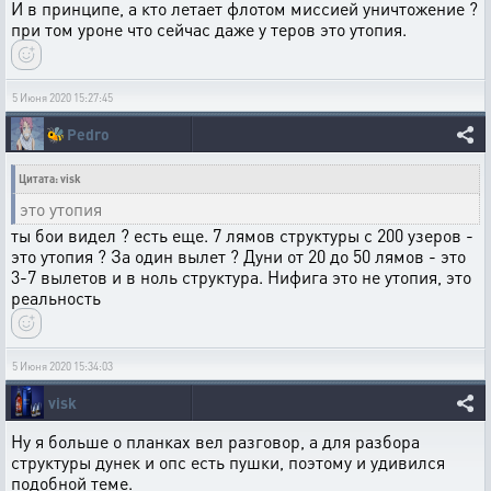
И в принципе, а кто летает флотом миссией уничтожение ?
при том уроне что сейчас даже у теров это утопия.
5 Июня 2020 15:27:45
🐝
Pedro
Цитата: visk
это утопия
ты бои видел ? есть еще. 7 лямов структуры с 200 узеров -
это утопия ? За один вылет ? Дуни от 20 до 50 лямов - это
3-7 вылетов и в ноль структура. Нифига это не утопия, это
реальность
5 Июня 2020 15:34:03
visk
Ну я больше о планках вел разговор, а для разбора
структуры дунек и опс есть пушки, поэтому и удивился
подобной теме.