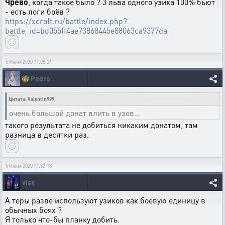
Чрево
, когда такое было ? 3 льва одного узика 100% бьют
- есть логи боёв ?
https://xcraft.ru/battle/index.php?
battle_id=bd055ff4ae73868445e88063ca9377da
5 Июня 2020 14:08:24
🐝
Pedro
Цитата: Valentin999
очень большой донат влить в узов...
такого результата не добиться никаким донатом, там
разница в десятки раз.
5 Июня 2020 14:52:18
visk
А теры разве используют узиков как боевую единицу в
обычных боях ?
Я только что-бы планку добить.