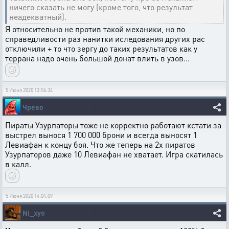
ничего сказать не могу (кроме того, что результат
неадекватный).
Я относительно не против такой механики, но по
справедливости раз нанитки иследования других рас
отключили + то что зергу до таких результатов как у
террана надо очень большой донат влить в узов...
5 Июня 2020 13:56:34
Чрево
Пираты Узурпаторы тоже не корректно работают кстати за
выстрел вынося 1 700 000 брони и всегда выносят 1
Левиафан к концу боя. Что же теперь на 2х пиратов
Узурпаторов даже 10 Левиафан не хватает. Игра скатилась
в калл.
5 Июня 2020 14:04:09
Ni_xyo