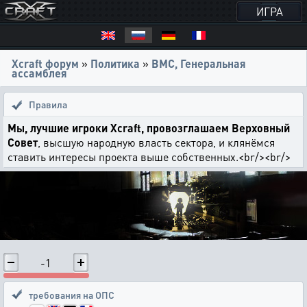
ИГРА
Xcraft форум
»
Политика
»
ВМС, Генеральная
ассамблея
Правила
Мы, лучшие игроки Xcraft, провозглашаем Верховный
Совет
, высшую народную власть сектора, и клянёмся
ставить интересы проекта выше собственных.<br/><br/>
-1
требования на ОПС