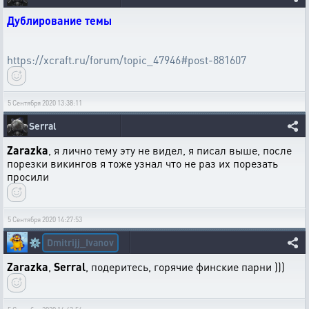
Дублирование темы
https://xcraft.ru/forum/topic_47946#post-881607
5 Сентября 2020 13:38:11
Serral
Zarazka
, я лично тему эту не видел, я писал выше, после
порезки викингов я тоже узнал что не раз их порезать
просили
5 Сентября 2020 14:27:53
Dmitrijj_Ivanov
⚙️
Zarazka
,
Serral
, подеритесь, горячие финские парни )))