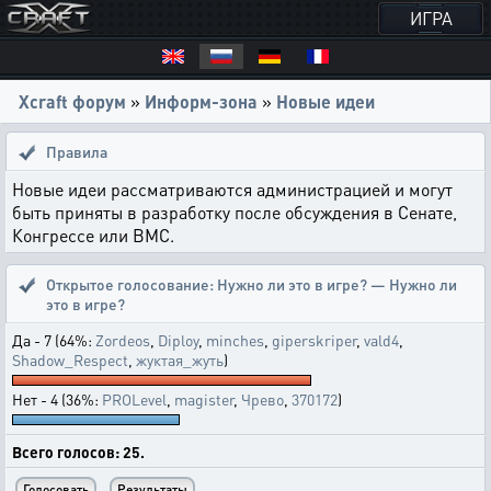
ИГРА
Xcraft форум
»
Информ-зона
»
Новые идеи
Правила
Новые идеи рассматриваются администрацией и могут
быть приняты в разработку после обсуждения в Сенате,
Конгрессе или ВМС.
Открытое голосование:
Нужно ли это в игре? — Нужно ли
это в игре?
Да - 7 (64%:
Zordeos
,
Diploy
,
minches
,
giperskriper
,
vald4
,
Shadow_Respect
,
жуктая_жуть
)
Нет - 4 (36%:
PROLevel
,
magister
,
Чрево
,
370172
)
Всего голосов: 25.