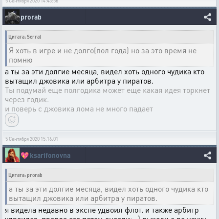
5 Сентября 2020 14:43:56
prorab
Цитата: Serral
Я хоть в игре и не долго(пол года) но за это время не
помню
а ты за эти долгие месяца, видел хоть одного чудика кто
вытащил джовика или арбитра у пиратов.
Ты подумай еще полгодика может еще какая идея торкнет
через годик.
и поверь с джовика лома не много падает
5 Сентября 2020 15:16:01
💖
ksarifonovna
Цитата: prorab
а ты за эти долгие месяца, видел хоть одного чудика кто
вытащил джовика или арбитра у пиратов.
я видела недавно в экспе удвоил флот. и также арбитр
удвоился. правда его потом снесли:-.) выходи с ро научу