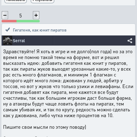
5
Гигатеня, как юнит пиратов
Serral
Здравствуйте! Я хоть в игре и не долго(пол года) но за это
время не помню такой темы на форуме, вот и решил
высказать идею: добавить гигатеня как юнит у пиратов,
так как пираты жуков выходят урезанные какие-то, у всех
рас есть много флагманов, и минимум 1 флагман с
которого идёт много лома: джовиан у людей, арбитр у
тоссов, но вот у жуков что только узики и левиафаны. Если
гигатеня добавят как пирата, мне кажется все будут
счастливы, так как большим игрокам даст больше фарма,
ну а атакеры будут чаще ловить флоты на пиратах, тем
самым убивая их, и так по кругу, редкость можно сделать
как у джовиана, либо чутка ниже процентов на 10.
Пишите свои мысли по этому поводу)