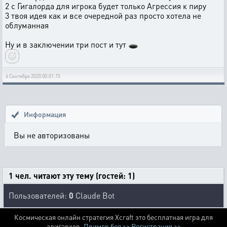
2 с Гигалорда для игрока будет только Агрессия к пиру
3 твоя идея как и все очередной раз просто хотела не
облуманная
Ну и в заключении три пост и тут 🕳️
6 Сентября 2020 00:01:15
Информация
Вы не авторизованы
1 чел. читают эту тему (гостей: 1)
Пользователей:
0
Claude Bot
Космическая онлайн стратегия Xcraft это бесплатная игра для
алигархов.
Пример боя >>
Регистрация >>