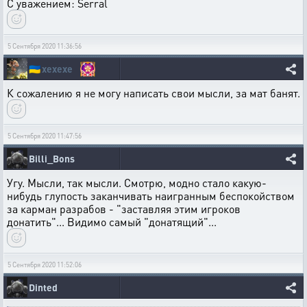
С уважением: Serral
5 Сентября 2020 11:36:56
🇺🇦
xexexe
К сожалению я не могу написать свои мысли, за мат банят.
5 Сентября 2020 11:47:56
Billi_Bons
Угу. Мысли, так мысли. Смотрю, модно стало какую-
нибудь глупость заканчивать наигранным беспокойством
за карман разрабов - "заставляя этим игроков
донатить"... Видимо самый "донатящий"...
5 Сентября 2020 11:52:06
Dinted