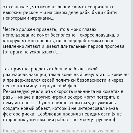
это означает, что использование комет сопряжено с
высоким риском - и на самом деле рабы были сбиты
некоторыми игроками....
Честно должен признать, что в моих глазах
использование комет бесполезно - скорее ловушка, в
которую можно попасть, плюс переработчики очень
медленно летают и имеют длительный период прогрева
(от врага не ускользают)... .
так приятно, радость от бензина была такой
разочаровывающей, таков конечный результат..... конечно,
я придерживался своей политики безопасности и через
несколько минут вернул свой флот.....
Рекомендую увеличить скорость майнинга на кометах в
разы - иначе и другие игроки вскоре могут потерять к
нему интерес..... будет обидно, если вы удосужились
создать новый объект, который не интересовал из-за
фактора риска ....соблюдал правила невидимости (я не
сторонник уничтожения рабов - по-моему трусливо)
благодаря моим мерам безопасности в пользу своего