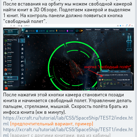
После вставания на орбиту мы можем свободной камерой
найти юнит в 3D Обзоре. Подлетаем камерой и выделяем
1 юнит. На контроль панели должно появиться кнопка
"свободный полет".
После нажатия этой кнопки камера становится позади
юнита и начинается свободный полет. Управление делать
пальцем, стрелками, мышкой. Скорость полёта брать из
инфоса юнита (км в минуту).
https://xcraft.ru/tutorial/lab/CS5/SpaceShip/TEST2/index.ht
ml
(предпочтительный вариант, пример)
https://xcraft.ru/tutorial/lab/CS5/SpaceShip/TEST1/index.ht
ml
(вариант с другими юнитами, вид из кабины)