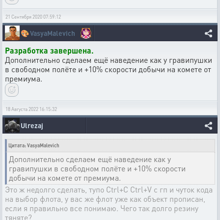
21 Сентября 2020 07:59:12
🎨
VasyaMalevich
Разработка завершена.
Дополнительно сделаем ещё наведение как у гравипушки
в свободном полёте и +10% скорости добычи на комете от
премиума.
18 Августа 2022 16:15:32
Ulrezaj
Цитата: VasyaMalevich
Дополнительно сделаем ещё наведение как у
гравипушки в свободном полёте и +10% скорости
добычи на комете от премиума.
Это ж недолго сделать, тупо Ctrl+C Ctrl+V с гп и чуток кода
на выбор флота, у вас же флот уже как объект прописан,
если я правильно все понимаю. Чего так долго резину
тяняте?