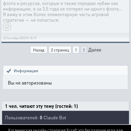
флота и ресурсов, которые я также передаю нубам как
информацию, я за 3,5 года не потерял ни одного флота...
Я вижу в этом более элементарную часть игровой
стратегии — не попасться.
22 Сентября 2022 01:16:19
Далее
Назад
2 страниц
1
2
Информация
Вы не авторизованы
1 чел. читают эту тему (гостей: 1)
Пользователей:
0
Claude Bot
Космическая онлайн стратегия Xcraft это бесплатная игра для