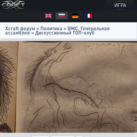
ИГРА
Xcraft форум
»
Политика
»
ВМС, Генеральная
ассамблея
»
Дискуссионный ТОП-клуб