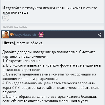
И сделайте пожалуйста
иконки
картинки комет в отчете
эксп поменьше
25 Августа 2022 12:16:52
🎨
VasyaMalevich
Ulrezaj
, флот не объект.
Давайте доведём наведение до полного ума. Смотрите
картинку с предложением.
1. Сократить описание.
2. В 3 колонки вывести в кратком формате все видимые в
локальных корах цели.
3. Вывести предполагаемые кометы по информации из
экспедиции в полупрозрачности.
4. По надавливанию на цель автоматически заполнять
коры Z Y Z, разумеется остаётся возможность вбить цель
вручную.
5. Если отображаем флот то аватарка хозяина большая,
если объект то аватарка хозяина маленькая в углу.