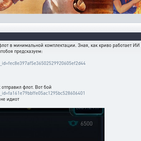
флот в минимальной комплектации. Зная, как криво работает ИИ
втобоя предсказуем:
ttle_id=fec8e397af5e36502529920605ef2d44
 отправил флот. Вот бой
ttle_id=fa161e79bbffe05ac1295bc528606401
 не идиот