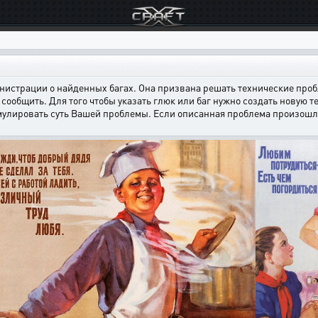
страции о найденных багах. Она призвана решать технические пробл
сообщить. Для того чтобы указать глюк или баг нужно создать новую т
мулировать суть Вашей проблемы. Если описанная проблема произошла н