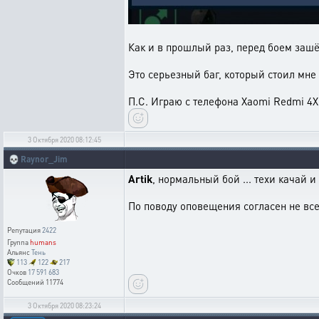
Как и в прошлый раз, перед боем зашё
Это серьезный баг, который стоил мне
П.С. Играю с телефона Xaomi Redmi 4Х
3 Октября 2020 08:12:45
💀
Raynor_Jim
Artik
, нормальный бой ... техи качай и
По поводу оповещения согласен не все
Репутация
2422
Группа
humans
Альянс
Тень
113
122
217
Очков
17 591 683
Сообщений
11774
3 Октября 2020 08:23:24