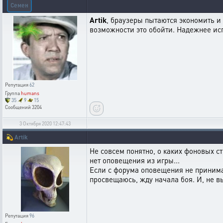
Семен
Artik
, браузеры пытаются экономить и 
возможности это обойти. Надежнее ис
Репутация
62
Группа
humans
35
9
15
Сообщений
3204
3 Октября 2020 12:47:43
💫
Artik
Не совсем понятно, о каких фоновых ст
нет оповещения из игры...
Если с форума оповещения не принима
просвещаюсь, жду начала боя. И, не вы
Репутация
96