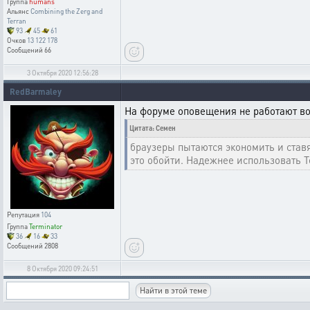
Группа
humans
Альянс
Combining the Zerg and
Terran
93
45
61
Очков
13 122 178
Сообщений
66
3 Октября 2020 12:56:28
RedBarmaley
На форуме оповещения не работают во
Цитата: Семен
браузеры пытаются экономить и ставя
это обойти. Надежнее использовать Т
Репутация
104
Группа
Terminator
36
16
33
Сообщений
2808
8 Октября 2020 09:24:51