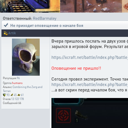
Ответственный:
RedBarmaley
Не приходит оповещение о начале боя
💫
Artik
Вчера пришлось послать на двух узов 
зарылся в игровой форум. Результат а
https://xcraft.net/battle/index.php?ba
Оповещение не пришло!!
Сегодня провел эксперимент. Точно так
Репутация
96
Группа
humans
https://xcraft.net/battle/index.php?ba
Альянс
Combining the Zerg and
...а вот скрин перед началом боя, что я
Terran
93
45
61
Очков
13 122 178
Сообщений
66