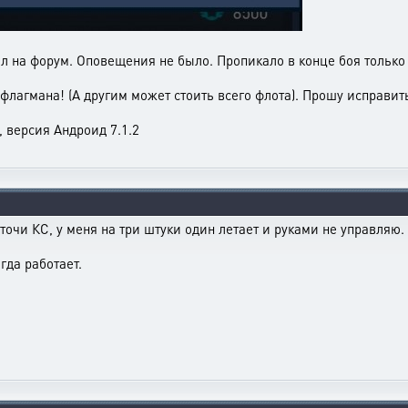
л на форум. Оповещения не было. Пропикало в конце боя только
 флагмана! (А другим может стоить всего флота). Прошу исправи
, версия Андроид 7.1.2
 точи КС, у меня на три штуки один летает и руками не управляю.
гда работает.