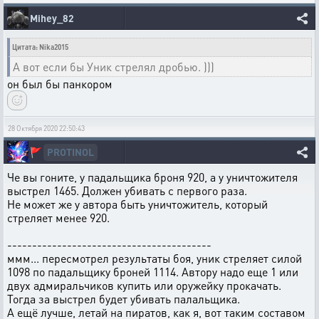
Mihey_82
Цитата: Nika2015
А вот если бы Уник стрелял дробью. )))
он был бы панкором
28 Октября 2020 22:50:43
PROTINOL
🚩
Че вы гоните, у падальщика броня 920, а у уничтожителя
выстрел 1465. Должен убивать с первого раза.
Не может же у автора быть уничтожитель, который
стреляет менее 920.
-----------------------------------------
ммм... пересмотрел результаты боя, уник стреляет силой
1098 по падальщику броней 1114. Автору надо еще 1 или
двух адмиральчиков купить или оружейку прокачать.
Тогда за выстрел будет убивать палальщика.
А ещё лучше, летай на пиратов, как я, вот таким составом