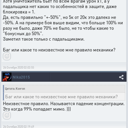
Хотя уничтожитель бьет по всем врагам урон х1, а у
падальщика нет каких то особенностей в защите, даже
блокировка = 1.
Да, есть правильно "+-50%", но 5к от 20к это далеко не
-50%. А на примере боя выше видим, что больше 100% ни
разу не было, даже 70% не было, не то чтобы какие то
"бонуснык до 50%".
Заметил такое только с падальщиками.
Баг или какое то неизвестное мне правило механики?
26 Октября 2020 02:02:55
Nika2015
Цитата: Kseron
Баг или какое то неизвестное мне правило механики?
Неизвестное правило. Называется падение концентрации.
Это когда 99% попадает мимо. )))
26 Октября 2020 02:19:49