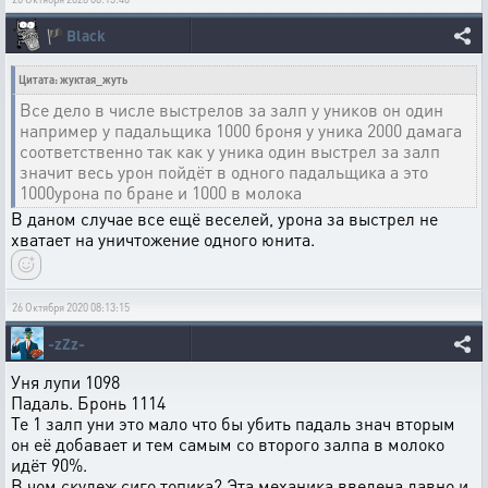
🏴
Black
Цитата: жуктая_жуть
Все дело в числе выстрелов за залп у уников он один
например у падальщика 1000 броня у уника 2000 дамага
соответственно так как у уника один выстрел за залп
значит весь урон пойдёт в одного падальщика а это
1000урона по бране и 1000 в молока
В даном случае все ещё веселей, урона за выстрел не
хватает на уничтожение одного юнита.
26 Октября 2020 08:13:15
-zZz-
Уня лупи 1098
Падаль. Бронь 1114
Те 1 залп уни это мало что бы убить падаль знач вторым
он её добавает и тем самым со второго залпа в молоко
идёт 90%.
В чом скулеж сиго топика? Эта механика введена давно и