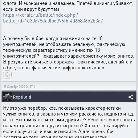
флота. И экономнее и надежнее. Плетей викинги убивают,
если они вдруг будут там
https://xcraft.ru/battle/index.php?
battle_id=1d30a78da0f5d396fbf4d65836b2b3a7
-----------------------------------------
А почему бы в бое, когда я нажимаю на те 18
уничтожителей, не отображать реальную, фактическую
техническую характеристику именно тех 18
уничтожителей? Показывает характеристику моих юнитов.
В результате боя же отображают фактические, сделайте и
в бое, чтобы фактические цифры показывало.
29 Октября 2020 04:37:41
Reptiloid
Ну это уже перебор, кхе, показывать характеристики
чужих юнитов, а заодно и что чем раскачено, поднято и т.д.
и т.п. Вы там как с мозгами дружите? Репа не лопнет знать
параметры юнитов других игроков? Хотите - сканируйте,
если получится, и высчитывайте. А для арены боя
достаточно того, что в полосках характеристик