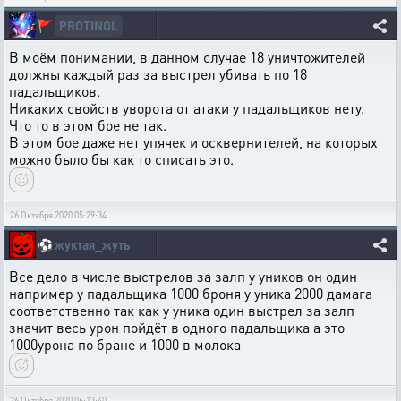
PROTINOL
🚩
В моём понимании, в данном случае 18 уничтожителей
должны каждый раз за выстрел убивать по 18
падальщиков.
Никаких свойств уворота от атаки у падальщиков нету.
Что то в этом бое не так.
В этом бое даже нет упячек и осквернителей, на которых
можно было бы как то списать это.
26 Октября 2020 05:29:34
⚽
жуктая_жуть
Все дело в числе выстрелов за залп у уников он один
например у падальщика 1000 броня у уника 2000 дамага
соответственно так как у уника один выстрел за залп
значит весь урон пойдёт в одного падальщика а это
1000урона по бране и 1000 в молока
26 Октября 2020 06:13:40