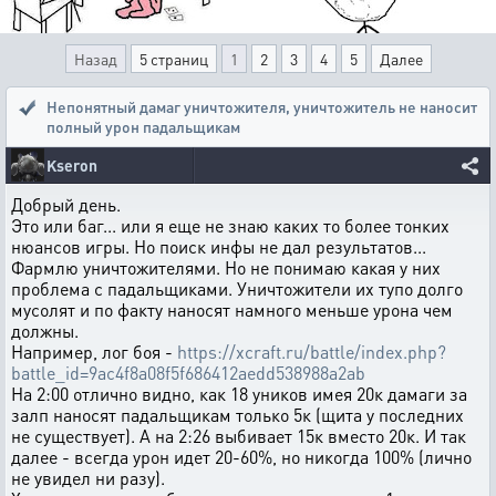
Назад
5 страниц
1
2
3
4
5
Далее
Непонятный дамаг уничтожителя
,
уничтожитель не наносит
полный урон падальщикам
Kseron
Добрый день.
Это или баг... или я еще не знаю каких то более тонких
нюансов игры. Но поиск инфы не дал результатов...
Фармлю уничтожителями. Но не понимаю какая у них
проблема с падальщиками. Уничтожители их тупо долго
мусолят и по факту наносят намного меньше урона чем
должны.
Например, лог боя -
https://xcraft.ru/battle/index.php?
battle_id=9ac4f8a08f5f686412aedd538988a2ab
На 2:00 отлично видно, как 18 уников имея 20к дамаги за
залп наносят падальщикам только 5к (щита у последних
не существует). А на 2:26 выбивает 15к вместо 20к. И так
далее - всегда урон идет 20-60%, но никогда 100% (лично
не увидел ни разу).