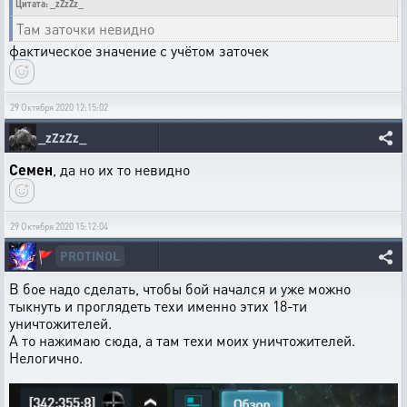
Цитата: _zZzZz_
Там заточки невидно
фактическое значение с учётом заточек
29 Октября 2020 12:15:02
_zZzZz_
Семен
, да но их то невидно
29 Октября 2020 15:12:04
PROTINOL
🚩
В бое надо сделать, чтобы бой начался и уже можно
тыкнуть и проглядеть техи именно этих 18-ти
уничтожителей.
А то нажимаю сюда, а там техи моих уничтожителей.
Нелогично.