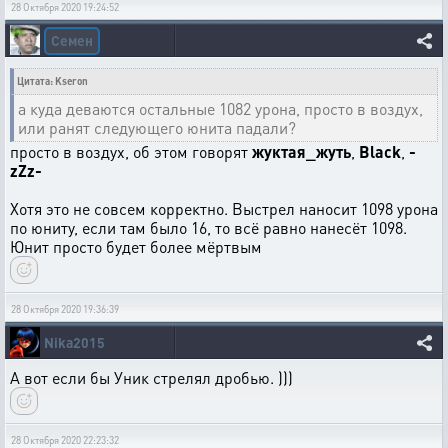
28 Октября 2020 19:24:52
Семен
Цитата: Kseron
а куда деваются остальные 1082 урона, просто в воздух,
или ранят следующего юнита падали?
просто в воздух, об этом говорят
жуктая_жуть
,
Black
,
-
zZz-
Хотя это не совсем корректно. Выстрел наносит 1098 урона
по юниту, если там было 16, то всё равно нанесёт 1098.
Юнит просто будет более мёртвым
28 Октября 2020 19:36:39
Nika2015
А вот если бы Уник стрелял дробью. )))
28 Октября 2020 22:23:32