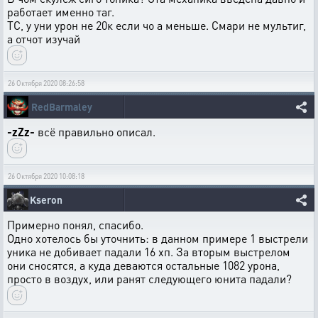
работает именно таг.
ТС, у уни урон не 20к если чо а меньше. Смари не мультиг,
а отчот изучай
26 Октября 2020 08:26:58
RedBarmaley
-zZz-
всё правильно описал.
26 Октября 2020 10:08:18
Kseron
Примерно понял, спасибо.
Одно хотелось бы уточнить: в данном примере 1 выстрели
уника не добивает падали 16 хп. За вторым выстрелом
они сносятся, а куда деваются остальные 1082 урона,
просто в воздух, или ранят следующего юнита падали?