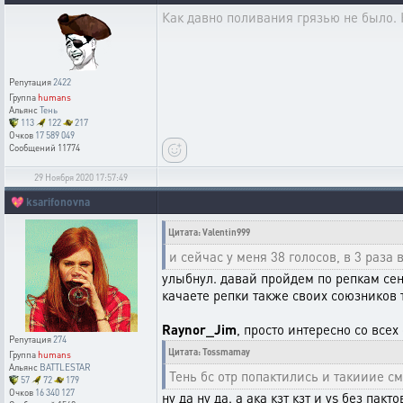
Как давно поливания грязью не было. К
Репутация
2422
Группа
humans
Альянс
Тень
113
122
217
Очков
17 589 049
Сообщений
11774
29 Ноября 2020 17:57:49
💖
ksarifonovna
Цитата: Valentin999
и сейчас у меня 38 голосов, в 3 раза
улыбнул. давай пройдем по репкам сена
качаете репки также своих союзников 
Raynor_Jim
, просто интересно со всех
Репутация
274
Цитата: Tossmamay
Группа
humans
Альянс
BATTLESTAR
Тень бс отр попактились и такииие с
57
72
179
Очков
16 340 127
ну да ну да. а ака кзт кзт и vs без пак