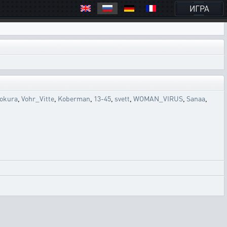
ИГРА
okura
,
Vohr_Vitte
,
Koberman
,
13-45
,
svett
,
WOMAN_VIRUS
,
Sanaa
,