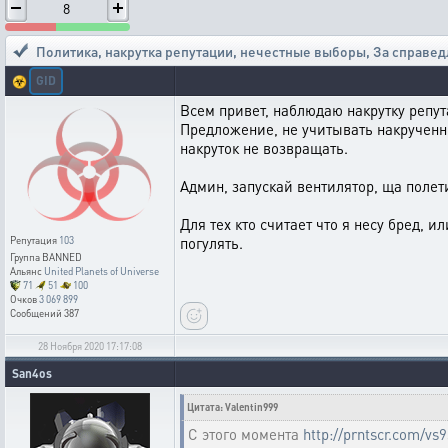
8
Политика, накрутка репутации, нечестные выборы
,
За справед
GID
☣️
Всем привет, наблюдаю накрутку репут
Предложение, не учитывать накрученн
накруток не возвращать.
Админ, запускай вентилятор, ща полетит
Для тех кто считает что я несу бред, и
погулять.
Репутация
103
Группа
BANNED
Альянс
United Planets of Universe
71
51
100
Очков
3 069 899
Сообщений
387
28 Ноября 2020 17:17:08
San4os
Цитата: Valentin999
С этого момента
http://prntscr.com/vs