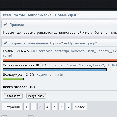
Xcraft форум
»
Информ-зона
»
Новые идеи
Правила
Новые идеи рассматриваются администрацией и могут быть приняты 
Открытое голосование:
Нулим? — Нулим накрутку?
Нулим - 21 (64%:
GID
,
sergtoss
,
nastasija
,
minches
,
Dark_Shadow_
,
De
cylon
)
Оставить как есть - 10 (30%:
Surrogad
,
Артем_Марков
,
Fess77
,
_HUN
Воздержусь - 2 (6%:
Raynor_Jim
,
x3m
)
Всего голосов: 107.
7 страниц
1
2
3
4
5
6
7
Далее