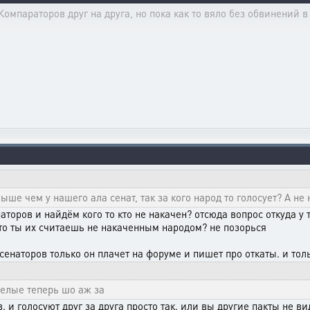
омпараторов друг на друга, но пока как то вяло без обвинений в
 выше чем у нашего ала сенат, так за кого народ то голосует? А н
торов и найдём кого то кто не накачен? отсюда вопрос откуда у 
то ты их считаешь не накаченным народом? не позорься
 сенаторов только он плачет на форуме и пишет про откаты. и толь
мелые теперь шо аж за
тов. и голосуют друг за друга просто так. или вы другие пакты не в