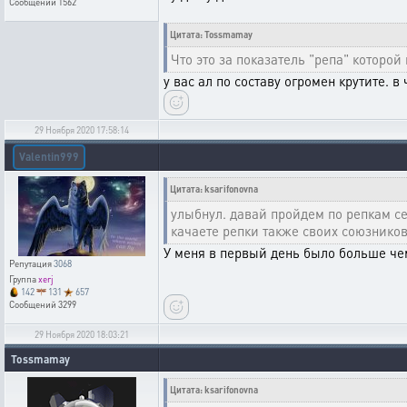
Сообщений
1562
Цитата: Tossmamay
Что это за показатель "репа" которо
у вас ал по составу огромен крутите. 
29 Ноября 2020 17:58:14
Valentin999
Цитата: ksarifonovna
улыбнул. давай пройдем по репкам сен
качаете репки также своих союзников
У меня в первый день было больше че
Репутация
3068
Группа
xerj
142
131
657
Сообщений
3299
29 Ноября 2020 18:03:21
Tossmamay
Цитата: ksarifonovna