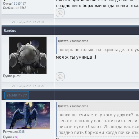
Очков
16 340 127
поздно пить боржоми когда почки отка
Сообщений
1562
29 Ноября 2020 17:27:37
San4os
Цитата: ksarifonovna
поверь не только ты скрины делать 
моя ж ты умница :)
Группа
guest
29 Ноября 2020 17:31:20
Valentin999
Цитата: ksarifonovna
плохо вы считаете. у кого у других? 
сенате. плохая у вас статистика. есл
писать нужно было с 25. когда вас вс
поздно пить боржоми когда почки отк
Репутация
3068
Группа
xerj