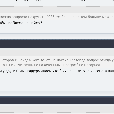
й можно запросто накрутить-??? Чем больше ал тем больше можно
в чём проблема не пойму?
аторов и найдём кого то кто не накачен? отсюда вопрос откуда у
 то ты их считаешь не накаченным народом? не позорься
м у других! мы поддерживаем что б их не выкинуло из сената 