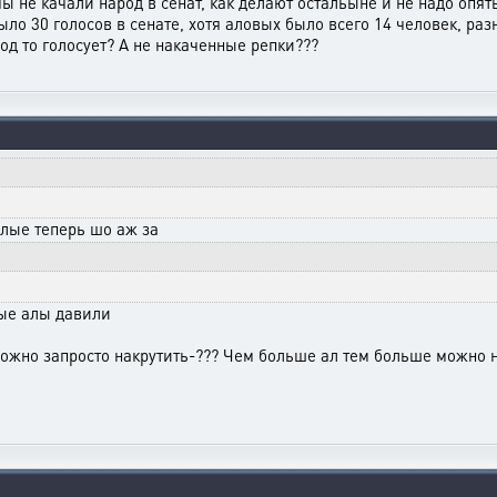
ы не качали народ в сенат, как делают остальыне и не надо опять
было 30 голосов в сенате, хотя аловых было всего 14 человек, ра
род то голосует? А не накаченные репки???
елые теперь шо аж за
лые алы давили
 можно запросто накрутить-??? Чем больше ал тем больше можно 