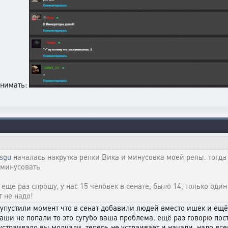
днимать:
9sgu
началась накрутка репки Вика и минусовка моей репы. тогда
 минусовать
е раз спрошу, у нас 15 человек в сенате, было 14, только один п
т не надо!
ы упустили момент что в сенат добавили людей вместо ишек и ещё
 ваши не попали то это сугубо ваша проблема. ещё раз говорю по
 устраивало вы молчали. теперь не устраивает и начали. надо вс