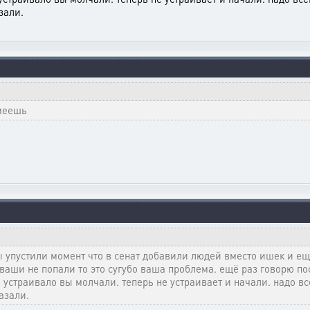
зали.
умеешь
вы упустили момент что в сенат добавили людей вместо ишек и ещ
и ваши не попали то это сугубо ваша проблема. ещё раз говорю п
ё устраивало вы молчали. теперь не устраивает и начали. надо в
азали.