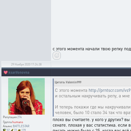
с этого момента начали твою репку по
29 Ноября 2020 17:24:38
💖
ksarifonovna
Цитата: Valentin999
С этого момента
http://prntscr.com/vs
и остальным накручивать репу, а мне
И теперь покажи где мы накручивали ещ
человек, было 10 стало 34 так что вра
Репутация
274
плохо вы считаете. у кого у других? в
Группа
humans
сенате. плохая у вас статистика. если
Альянс
BATTLESTAR
писать нужно было с 25. когда вас всё
57
72
179