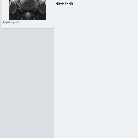
нэ-нэ-нэ
Группа
guest