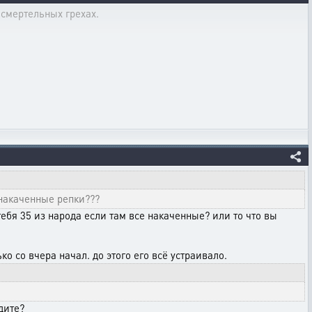
 смертельных грехах.
е накаченные репки???
тебя 35 из народа если там все накаченные? или то что вы
ко со вчера начал. до этого его всё устраивало.
идите?