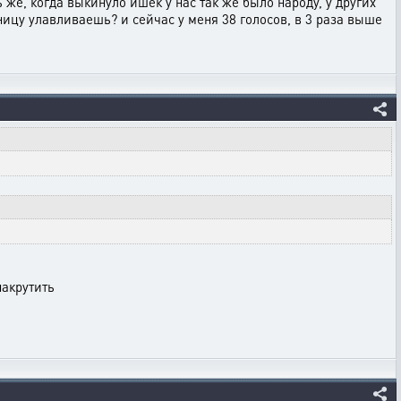
 же, когда выкинуло ишек у нас так же было народу, у других
зницу улавливаешь? и сейчас у меня 38 голосов, в 3 раза выше
накрутить