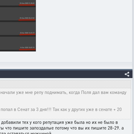
 начали уже мне репу поднимать, когда Поля дал вам команду
опал в Сенат за 3 дня!!! Так как у других уже в сенате + 20
 добавили тех у кого репутация уже была но их не было в
сты что пишите запоздалые потому что вы их пишите 28-29. а
егда оставаться мужчиной.