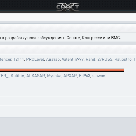
в разработку после обсуждения в Сенате, Конгрессе или ВМС.
fencer
,
12111
,
PROLevel
,
Аватар
,
Valentin999
,
Rand
,
27RUSS
,
Kaliostro
,
T
TER_
,
Kulibin
,
ALKASAR
,
Myshka
,
APXAP
,
Ed963
,
slawon
)