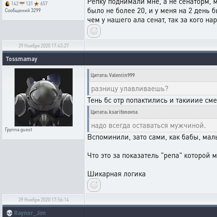
Репку поднимали мне, а не сенаторм, м
142
131
657
было не более 20, и у меня на 2 день 
Сообщений
3299
чем у нашего ала сенат, так за кого на
29 Ноября 2020 17:43:27
Tossmamay
Цитата: Valentin999
разницу улавливаешь?
Тень бс отр попактились и такииие см
Цитата: ksarifonovna
надо всегда оставаться мужчиной.
Группа
guest
Вспоминили, зато сами, как бабы, ма
Что это за показатель "репа" которой
Шикарная логика
29 Ноября 2020 17:56:14
💀
Raynor_Jim