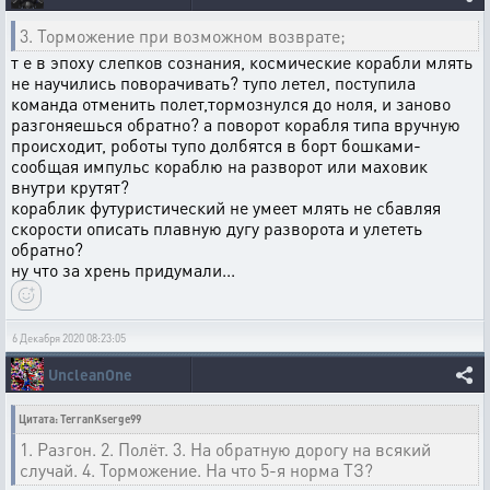
3. Торможение при возможном возврате;
т е в эпоху слепков сознания, космические корабли млять
не научились поворачивать? тупо летел, поступила
команда отменить полет,тормознулся до ноля, и заново
разгоняешься обратно? а поворот корабля типа вручную
происходит, роботы тупо долбятся в борт бошками-
сообщая импульс кораблю на разворот или маховик
внутри крутят?
кораблик футуристический не умеет млять не сбавляя
скорости описать плавную дугу разворота и улететь
обратно?
ну что за хрень придумали...
6 Декабря 2020 08:23:05
UncleanOne
Цитата: TerranKserge99
1. Разгон. 2. Полёт. 3. На обратную дорогу на всякий
случай. 4. Торможение. На что 5-я норма ТЗ?