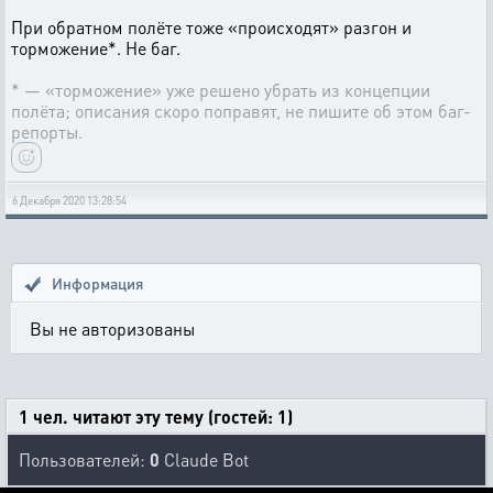
При обратном полёте тоже «происходят» разгон и
торможение*. Не баг.
* — «торможение» уже решено убрать из концепции
полёта; описания скоро поправят, не пишите об этом баг-
репорты.
6 Декабря 2020 13:28:54
Информация
Вы не авторизованы
1 чел. читают эту тему (гостей: 1)
Пользователей:
0
Claude Bot