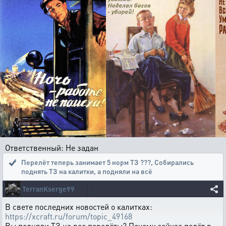
Ответственный: Не задан
Перелёт теперь занимает 5 норм ТЗ ???
,
Собирались
поднять ТЗ на калитки, а подняли на всё
TerranKserge99
В свете последних новостей о калитках:
https://xcraft.ru/forum/topic_49168
Вы подняли ТЗ на все перелёты? Почему сейчас полёт в