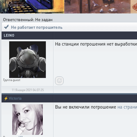
Ответственный: Не задан
Не работает потрошитель
LEINO
На станции потрошения нет выработки 
Группа
guest
11 Января 2021 04:07:25
⚡
Victoria
Вы не включили потрошение
на стран