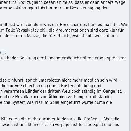
 aber fürs Brot zugleich bezahlen muss, dass er dann andere Wege
inkommenskürzungen führt immer zur Beschleunigung der
beeinflusst wird von dem was der Herrscher des Landes macht.... Wir
em Falle VaysaMelevich).. die Argumentationen sind ganz klar für
n (der breiten Masse, die fürs Gleichgewicht unbewusst durch
b1j9
ngen und/oder Senkung der Einnahmemöglichkeiten dementsprechend
se einführt (sprich unterbieten nicht mehr möglich sein wird -
n, die zur Verschlechterung durch Kostenanhebung und
n verarmten Länder der dritten Welt doch ständig im Gange ist...
hrend die Bevölkerung von Äthiopien verhungert mit ständig
eiche System wie hier im Spiel eingeführt wurde durch die
 Kleineren die mehr darunter leiden als die Großen.... Aber die
wach ist und kleiner ist) zu verjagen ist für das Spiel und das