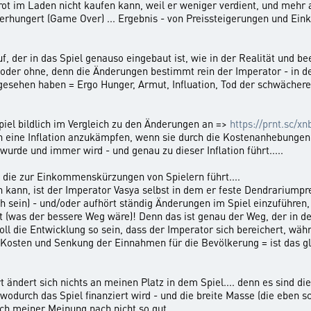
rot im Laden nicht kaufen kann, weil er weniger verdient, und mehr
erhungert (Game Over) ... Ergebnis - von Preissteigerungen und E
auf, der in das Spiel genauso eingebaut ist, wie in der Realität und 
z oder ohne, denn die Änderungen bestimmt rein der Imperator - in d
gesehen haben = Ergo Hunger, Armut, Influation, Tod der schwächere
piel bildlich im Vergleich zu den Änderungen an =>
https://prnt.sc/xn
egen eine Inflation anzukämpfen, wenn sie durch die Kostenanhebu
rde und immer wird - und genau zu dieser Inflation führt.....
 die zur Einkommenskürzungen von Spielern führt....
 kann, ist der Imperator Vasya selbst in dem er feste Dendrariumprei
ch sein) - und/oder aufhört ständig Änderungen im Spiel einzuführe
 (was der bessere Weg wäre)! Denn das ist genau der Weg, der in de
Soll die Entwicklung so sein, dass der Imperator sich bereichert, wä
 Kosten und Senkung der Einnahmen für die Bevölkerung = ist das gl
ändert sich nichts an meinen Platz in dem Spiel.... denn es sind die
durch das Spiel finanziert wird - und die breite Masse (die eben sch
 meiner Meinung nach nicht so gut....