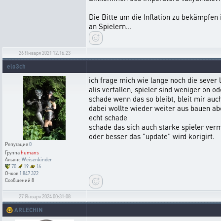
Die Bitte um die Inflation zu bekämpfen 
an Spielern...
26 Января 2021 12:16:23
elo3ch
ich frage mich wie lange noch die sever 
alis verfallen, spieler sind weniger on o
schade wenn das so bleibt, bleit mir auc
dabei wollte wieder weiter aus bauen ab
echt schade
schade das sich auch starke spieler ver
oder besser das "update" wird korigirt.
Репутация
0
Группа
humans
Альянс
Weisenkinder
70
19
16
Очков
1 847 322
Сообщений
8
27 Января 2024 00:31:08
🤓
ARLECHIN