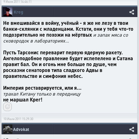
9 Июля 2011 14:46:11
Kreg
Не вмешивайся в войну, учёный - я же не лезу в твои
банки-склянки с младенцами. Кстати, они у тебя что-то
подозрительно не похожи на мёртвых
и запах мяса со
сковородок в лабораториях...
Пусть Тарсонис переварит первую ядерную ракету.
Ангелоподобное правление будет испепелено и Сатана
правит бал. Он и огонь мне больше по душе, чем
росказни сенаторов типа сладкого Адвы в
правительстве и симфония небес.
Империя реставрируется, или я...
трахал Китану только в передницу
не маршал Крег!
10 Июля 2011 15:29:30
Advokat