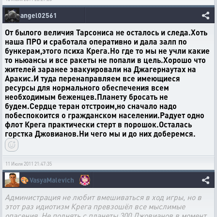
angel02561
От былого величия Тарсониса не осталось и следа.Хоть
наша ПРО и сработала оперативно и дала залп по
бункерам,этого психа Крега.Но где то мы не учли какие
то ньюансы и все ракеты не попали в цель.Хорошо что
жителей заранее эвакуировали на Джагернаутах на
Аракис.И туда перенаправляем все имеющиеся
ресурсы для нормального обеспечения всем
необходимым беженцев.Планету бросать не
будем.Сердце теран отстроим,но сначало надо
побеспокоится о гражданском населении.Радует одно
флот Крега практически стерт в порошок.Осталась
горстка Джовианов.Ни чего мы и до них доберемся.
11 Июля 2011 21:47:35
🎨
VasyaMalevich
Администрация не любит вмешиваться в ход игры, но в
этот раз идиотизм Крега превзошёл все мыслимые
опасения. Не поднять с планеты 300 Джовианов в момент