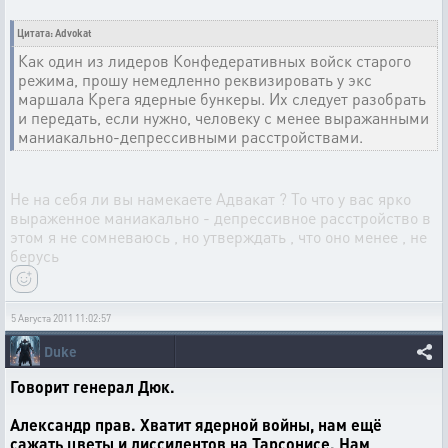
Цитата: Advokat
Как один из лидеров Конфедеративных войск старого
режима, прошу немедленно реквизировать у экс
маршала Крега ядерные бункеры. Их следует разобрать
и передать, если нужно, человеку с менее выражанными
маниакально-депрессивными расстройствами.
Не на себя ли вы намекаете Адвакат ? То что у вас ярко
выраженное маниакально - депрессивное расстройство в
этом я не сомневаюсь , но утверждать , что оно менее , не
берусь
5 Августа 2011 11:02:57
Duke
Говорит генерал Дюк.
Александр прав. Хватит ядерной войны, нам ещё
сажать цветы и диссидентов на Тарсонисе. Нам