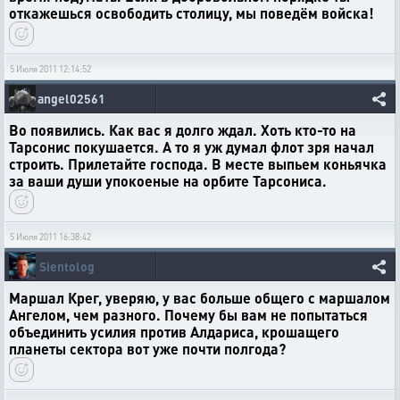
откажешься освободить столицу, мы поведём войска!
5 Июля 2011 12:14:52
angel02561
Во появились. Как вас я долго ждал. Хоть кто-то на
Тарсонис покушается. А то я уж думал флот зря начал
строить. Прилетайте господа. В месте выпьем коньячка
за ваши души упокоеные на орбите Тарсониса.
5 Июля 2011 16:38:42
Sientolog
Маршал Крег, уверяю, у вас больше общего с маршалом
Ангелом, чем разного. Почему бы вам не попытаться
объединить усилия против Алдариса, крошащего
планеты сектора вот уже почти полгода?