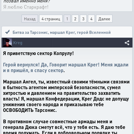
позвал именно меня?
Я люблю Старкрафт!
Назад
4 страниц
1
2
3
4
Далее
Битва за Тарсонис
,
маршал Крег, герой Вселенной
Kreg
Я приветствую сектор Копрулу!
Герой вернулся! Да, Говорит маршал Крег! Меня ждали
и я пришёл, я спасу сектор
.
Маршал Ангел, ты, известный своими тёмными связями
в бытность агентом имперской безопасности, сумел
хитростью и давлением на правительство захватить
власть! Я, маршал Конфедерации, Крег Додс не допущу
унижения своего народа и приказываю тебе
ОСВОБОДИТЬ Тарсонис.
В противном случае совместные армады меня и
генерала Дюка сметут всё, что у тебя есть. Я даю тебе
время подумать. Если в добровольном порядке ты