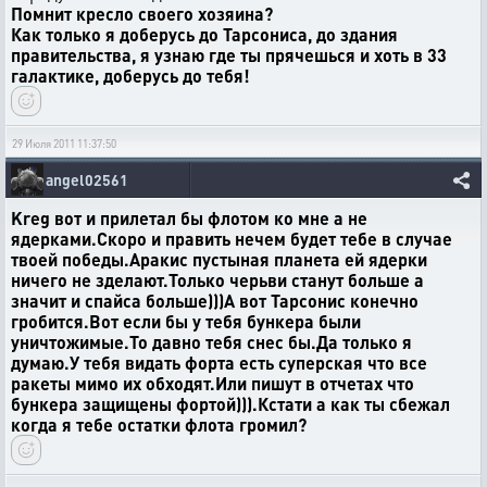
Помнит кресло своего хозяина?
Как только я доберусь до Тарсониса, до здания
правительства, я узнаю где ты прячешься и хоть в 33
галактике, доберусь до тебя!
29 Июля 2011 11:37:50
angel02561
Kreg вот и прилетал бы флотом ко мне а не
ядерками.Скоро и править нечем будет тебе в случае
твоей победы.Аракис пустыная планета ей ядерки
ничего не зделают.Только черьви станут больше а
значит и спайса больше)))А вот Тарсонис конечно
гробится.Вот если бы у тебя бункера были
уничтожимые.То давно тебя снес бы.Да только я
думаю.У тебя видать форта есть суперская что все
ракеты мимо их обходят.Или пишут в отчетах что
бункера защищены фортой))).Кстати а как ты сбежал
когда я тебе остатки флота громил?