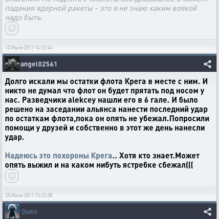
падения ядерной ракеты - это я не знаю каким воякой
надо быть.
12 Июля 2011 14:12:44
angel02561
Долго искали мы остатки флота Крега в месте с ним. И
никто не думал что флот он будет прятать под носом у
нас. Разведчики alekcey нашли его в 6 гале. И было
решено на заседании альянса нанести последний удар
по остаткам флота,пока он опять не убежал.Попросили
помощи у друзей и собственно в этот же день нанесли
удар.
Надеюсь это похороны Крега
.. Хотя кто знает.Может
опять выжил и на каком нибуть ястребке сбежал(((
25 Июля 2011 13:23:38
Duke