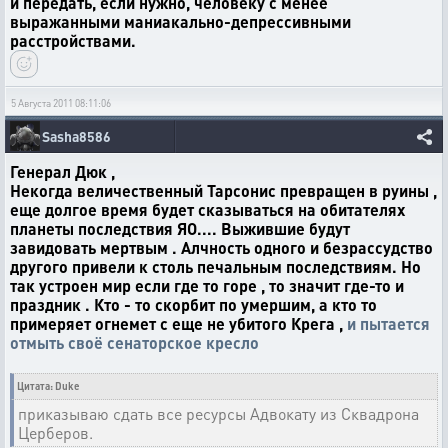
и передать, если нужно, человеку с менее
выражанными маниакально-депрессивными
расстройствами.
5 Августа 2011 08:11:06
Sasha8586
Генерал Дюк ,
Некогда величественный Тарсонис превращен в руины ,
еще долгое время будет сказываться на обитателях
планеты последствия ЯО.... Выжившие будут
завидовать мертвым . Алчность одного и безрассудство
другого привели к столь печальным последствиям. Но
так устроен мир если где то горе , то значит где-то и
праздник . Кто - то скорбит по умершим, а кто то
примеряет огнемет с еще не убитого Крега ,
и пытается
отмыть своё сенаторское кресло
Цитата: Duke
приказываю сдать все ресурсы Адвокату из Сквадрона
Церберов.