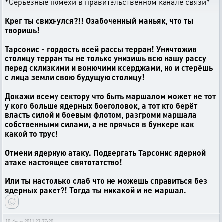
*Серьёзные помехи в правительственном канале связи*
Крег ты свихнулся?!! Озабоченный маньяк, что ты
творишь!
Тарсонис - гордость всей рассы терран! Уничтожив
столицу терран ты не только унизишь всю нашу рассу
перед склизкими и вонючими ксерджами, но и стерёшь
с лица земли свою будущую столицу!
Докажи всему сектору что быть маршалом может не тот
у кого больше ядерных боеголовок, а тот кто берёт
власть силой и боевым флотом, разгроми маршала
собственными силами, а не прячься в бункере как
какой то трус!
Отмени ядерную атаку. Подвергать Тарсонис ядерной
атаке настоящее святотатство!
Или ты настолько слаб что не можешь справиться без
ядерных ракет?! Тогда ты никакой и не маршал.
10 Июля 2011 23:27:20