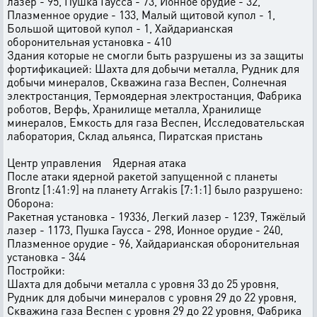
лазер - 95, Пушка Гаусса - 73, Ионное орудие - 32,
Плазменное орудие - 133, Малый щитовой купол - 1,
Большой щитовой купол - 1, Хайдарианская
оборонительная установка - 410
Здания которые не смогли быть разрушены из за защиты
фортификацией: Шахта для добычи металла, Рудник для
добычи минералов, Скважина газа Веспен, Солнечная
электростанция, Термоядерная электростанция, Фабрика
роботов, Верфь, Хранилище металла, Хранилище
минералов, Емкость для газа Веспен, Исследовательская
лаборатория, Склад альянса, Пиратская пристань
Центр управления Ядерная атака
После атаки ядерной ракетой запущенной с планеты
Brontz [1:41:9] на планету Arrakis [7:1:1] было разрушено:
Оборона:
Ракетная установка - 19336, Легкий лазер - 1239, Тяжёлый
лазер - 1173, Пушка Гаусса - 298, Ионное орудие - 240,
Плазменное орудие - 96, Хайдарианская оборонительная
установка - 344
Постройки:
Шахта для добычи металла с уровня 33 до 25 уровня,
Рудник для добычи минералов с уровня 29 до 22 уровня,
Скважина газа Веспен с уровня 29 до 22 уровня, Фабрика