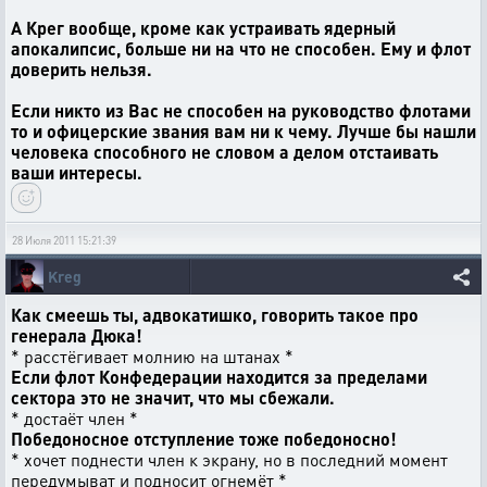
А Крег вообще, кроме как устраивать ядерный
апокалипсис, больше ни на что не способен. Ему и флот
доверить нельзя.
Если никто из Вас не способен на руководство флотами
то и офицерские звания вам ни к чему. Лучше бы нашли
человека способного не словом а делом отстаивать
ваши интересы.
28 Июля 2011 15:21:39
Kreg
Как смеешь ты, адвокатишко, говорить такое про
генерала Дюка!
* расстёгивает молнию на штанах *
Если флот Конфедерации находится за пределами
сектора это не значит, что мы сбежали.
* достаёт член *
Победоносное отступление тоже победоносно!
* хочет поднести член к экрану, но в последний момент
передумыват и подносит огнемёт *