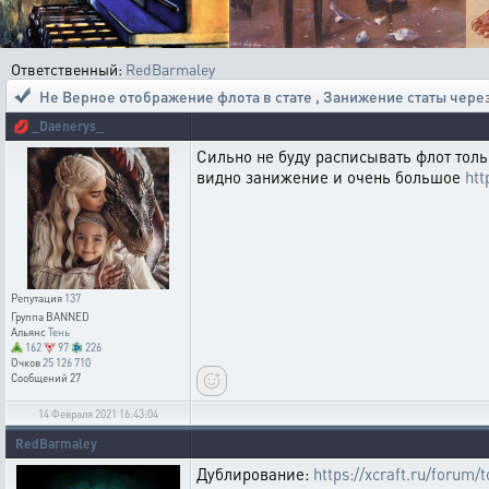
Ответственный:
RedBarmaley
Не Верное отображение флота в стате
,
Занижение статы чере
💋
_Daenerys_
Сильно не буду расписывать флот толь
видно занижение и очень большое
htt
Репутация
137
Группа
BANNED
Альянс
Тень
162
97
226
Очков
25 126 710
Сообщений
27
14 Февраля 2021 16:43:04
RedBarmaley
Дублирование:
https://xcraft.ru/forum/