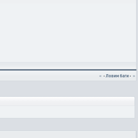
«
·
Ловим баги
·
»