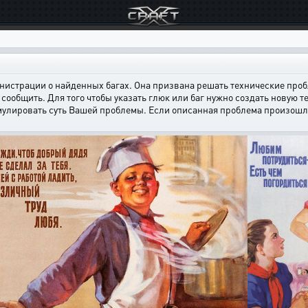
страции о найденных багах. Она призвана решать технические пробл
сообщить. Для того чтобы указать глюк или баг нужно создать новую т
мулировать суть Вашей проблемы. Если описанная проблема произошла н