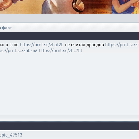
з флот
ко в эспе
https://prnt.sc/zhaf2b
не считая драедов
https://prnt.sc/
ps://prnt.sc/zhbzn6
https://prnt.sc/zhc75l
topic_49513