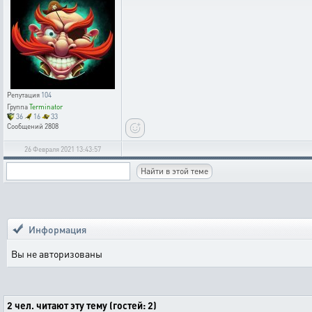
Репутация
104
Группа
Terminator
36
16
33
Сообщений
2808
26 Февраля 2021 13:43:57
Информация
Вы не авторизованы
2 чел. читают эту тему (гостей: 2)