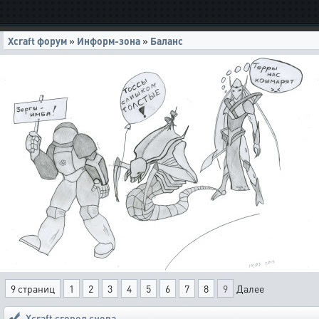
Xcraft форум
»
Информ-зона
»
Баланс
9 страниц
1
2
3
4
5
6
7
8
9
Далее
Xcraft сгорел снова