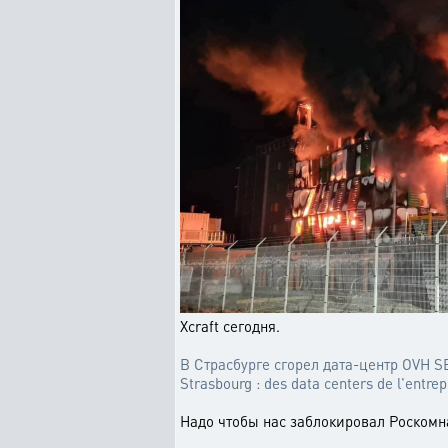
Xcraft сегодня.
В Страсбурге сгорел дата-центр OVH 
Strasbourg : des data centers de l'entre
Надо чтобы нас заблокировал Роскомна