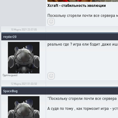
Xcraft - стабильность эволюции
Поскольку сгорели почти все сервера
10 Марта 2021 23:57:05
reyder20
реально где ? игра ели бздит ,даже иш
Группа
guest
12 Марта 2021 01:03:50
SpaceBug
"Поскольку сгорели почти все сервера
А судя по тому , как тормозит игра - 