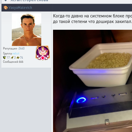
🎨
VasyaMalevich
Когда-то давно на системном блоке пр
до такой степени что доширак закипал
Репутация
-2440
Группа
relict
17
3
74
Сообщений
666