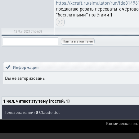
https://xcraft.ru/simulator/run/fde814
предлагаю резать перехваты к чёртов
"бесплатными" полётами!)
12 Мая 2021 01:34:38
Информация
Вы не авторизованы
1 чел. читают эту тему (гостей: 1)
Пользователей:
0
Claude Bot
Космическая онл