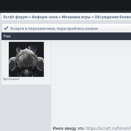
Xcraft форум
»
Информ-зона
»
Механика игры
»
Обсуждения боево
Ксерги и перехватчики
,
пора пройтись ножом
Paul
Группа
guest
Имея ввиду это:
https://xcraft.ru/forum