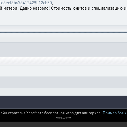
961e3ecf8b673412429b12cb50
,
ой матери! Давно назрело! Стоимость юнитов и специализацию и
айн стратегия Xcraft это бесплатная игра для алигархов.
Пример боя >
2009 — 2526