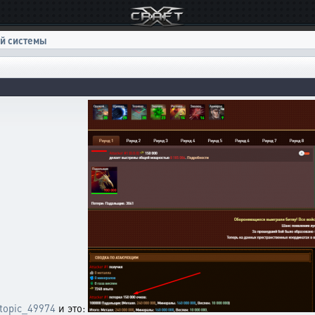
й системы
/topic_49974
и это: