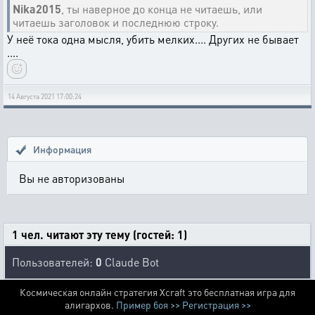
Nika2015
, ты наверное до конца не читаешь, или
читаешь заголовок и последнюю строку.
У неё тока одна мысля, убить мелких.... Других не бывает
....
14 Августа 2021 17:00:24
Информация
Вы не авторизованы
1 чел. читают эту тему (гостей: 1)
Пользователей:
0
Claude Bot
Космическая онлайн стратегия Xcraft это бесплатная игра для
алигархов.
Пример боя >>
Регистрация >>