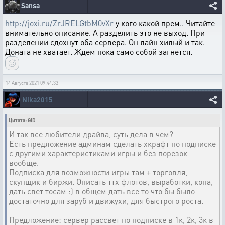
Sansa
http://joxi.ru/ZrJRELGtbM0vXr
у кого какой прем.. Читайте
внимательно описание. А разделить это не выход. При
разделении сдохнут оба сервера. Он лайн хилый и так.
Доната не хватает. Ждем пока само собой загнется.
14 Августа 2021 09:44:33
Nika2015
Цитата: GID
И так все любители драйва, суть дела в чем?
Есть предложение админам сделать хкрафт по подписке
с другими характеристиками игры и без порезок
вообще.
Подписка для возможности игры там + торговля,
скупщик и биржи. Описать ттх флотов, выработки, копа,
дать свет тосам :) в общем дать все то что бы было
достаточно для заруб и движухи, для быстрого роста.
Предложение: сервер рассвет по подписке в 1к, 2к, 3к в