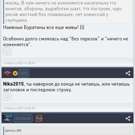
месяц. В нем ничего не изменяется касательно ттх
юнитов, обороны, выработки шахт, ттх построек, курс
ресов жесткий без плавающих, нет комиссий у
скупщика.
Наивные Буратины все еще живы! )))
Особенно долго смеялась над "без порезок" и "ничего не
изменяется".
14 Августа 2021 14:58:54
GID
☣️
Nika2015
, ты наверное до конца не читаешь, или читаешь
заголовок и последнюю строку.
14 Августа 2021 16:05:23
Diehard
Цитата: GID