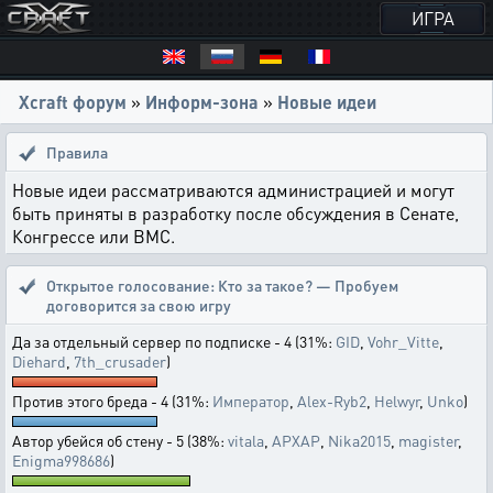
ИГРА
Xcraft форум
»
Информ-зона
»
Новые идеи
Правила
Новые идеи рассматриваются администрацией и могут
быть приняты в разработку после обсуждения в Сенате,
Конгрессе или ВМС.
Открытое голосование:
Кто за такое? — Пробуем
договорится за свою игру
Да за отдельный сервер по подписке - 4 (31%:
GID
,
Vohr_Vitte
,
Diehard
,
7th_crusader
)
Против этого бреда - 4 (31%:
Император
,
Alex-Ryb2
,
Helwyr
,
Unko
)
Автор убейся об стену - 5 (38%:
vitala
,
APXAP
,
Nika2015
,
magister
,
Enigma998686
)