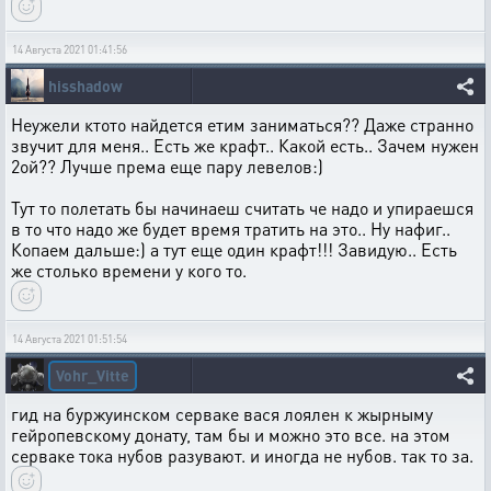
14 Августа 2021 01:41:56
hisshadow
Неужели ктото найдется етим заниматься?? Даже странно
звучит для меня.. Есть же крафт.. Какой есть.. Зачем нужен
2ой?? Лучше према еще пару левелов:)
Тут то полетать бы начинаеш считать че надо и упираешся
в то что надо же будет время тратить на это.. Ну нафиг..
Копаем дальше:) а тут еще один крафт!!! Завидую.. Есть
же столько времени у кого то.
14 Августа 2021 01:51:54
Vohr_Vitte
гид на буржуинском серваке вася лоялен к жырныму
гейропевскому донату, там бы и можно это все. на этом
серваке тока нубов разувают. и иногда не нубов. так то за.