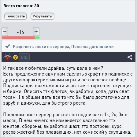
Всего голосов: 30.
-16
Разделить эпохи на сервера
,
Попытка договорится
GID
☣️
И так все любители драйва, суть дела в чем?
Есть предложение админам сделать хкрафт по подписке с
другими характеристиками игры и без порезок вообще.
Подписка для возможности игры там + торговля, скупщик
и биржи. Описать ттх флотов, выработки, копа, дать свет
тосам :) в общем дать все то что бы было достаточно для
заруб и движухи, для быстрого роста.
Предложение: сервер рассвет по подписке в 1к, 2к, 3к в
месяц. В нем ничего не изменяется касательно ттх
юнитов, обороны, выработки шахт, ттх построек, курс
ресов жесткий без плавающих, нет комиссий у скупщика.