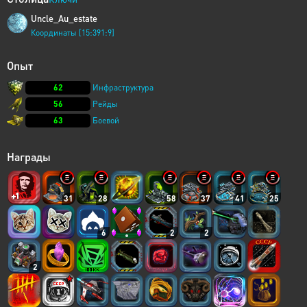
Uncle_Au_estate
Координаты [15:391:9]
Опыт
62
Инфраструктура
56
Рейды
63
Боевой
Награды
31
28
58
37
41
25
6
2
2
2