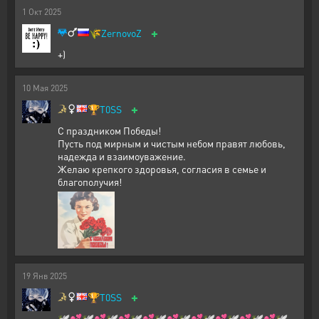
1
Окт
2025
+
🌾
ZernovoZ
+)
10
Мая
2025
+
🏆
T0SS
С праздником Победы!
Пусть под мирным и чистым небом правят любовь,
надежда и взаимоуважение.
Желаю крепкого здоровья, согласия в семье и
благополучия!
19
Янв
2025
+
🏆
T0SS
🕊️💕🕊️💕🕊️💕🕊️💕🕊️💕🕊️💕🕊️💕🕊️💕🕊️💕🕊️