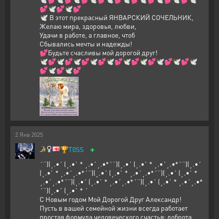
💕🕊️💕🕊️💕
🕊️ В этот прекрасный ЯНВАРСКИЙ СОЧЕЛЬНИК,
Желаю мира, здоровья, любви,
Удачи в работе, а главное, чтоб
Сбывались мечты и надежды!
💕Будьте счасливы мой дорогой друг!
🕊️💕🕊️💕🕊️💕🕊️💕🕊️💕🕊️💕🕊️💕🕊️💕🕊️💕🕊️
💕🕊️💕🕊️💕
2
Янв
2025
+
🏆
T0SS
´¨)(¸.•´ (¸.•` * ¸.•´¸.•*´¨)(¸.•´ (¸.•` * ¸.•´¸.•*´¨)(¸.•´
(¸.•` * ¸.•´¸.•*´¨)(¸.•´ (¸.•` * ¸.•´¸.•*´¨)(¸.•´ (¸.•` *
¸.•´¸.•*´¨)(¸.•´ (¸.•` * ¸.•´¸.•*´¨)(¸.•´ (¸.•` * ¸.•´¸.•*
´¨)(¸.•´ (¸.•` * ´
С Новым годом Мой Дорогой Друг Александр!
Пусть в вашей семейной жизни всегда работает
простая формула человеческого счастья: доброта