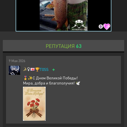
0
РЕПУТАЦИЯ
63
9
Мая
2026
+
🏆
T0SS
🎖️✨С Днем Великой Победы!
Мира, добра и благополучия! 🕊️