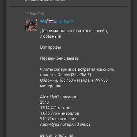
12
Янв
2024
Alex-Ryb2
Два ляма только газа это незасейв,
любезный!
Вот профы
Первый рейс вывез
Флоты соперников встретились около
планеты Colony [322:756:6]
Обломки: 166 450 металла и 199 930
минералов
Alex-Ryb2 получил:
2548
1 514 471 металл
1 045 995 минералов
910 794 газа веспен
Alex-Ryb2 потерял 0 очков
sergei_o получил: