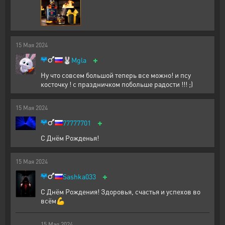
15
Мая
2024
+
🐰
Mgla
Ну что совсем большой теперь все можно! и псу
косточку ! с праздничком побольше радости !!! ;)
15
Мая
2024
+
77777701
С Днём Рожденья!
15
Мая
2024
+
Sashka033
С Днём Рождения! Здоровья, счастья и успехов во
всём💪
15
Мая
2024