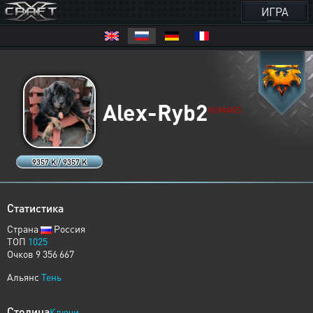
ИГРА
Alex-Ryb2
HUMANS
9357 K / 9357 K
Статистика
Страна
Россия
ТОП
1025
Очков 9 356 667
Альянс
Тень
Столица
Ключи