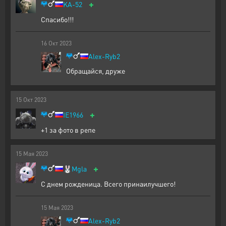
+
KA-52
Спасибо!!!
16
Окт
2023
Alex-Ryb2
Обращайся, друже
15
Окт
2023
+
IE1966
+1 за фото в репе
15
Мая
2023
+
🐰
Mgla
С днем рожденица. Всего принаилучшего!
15
Мая
2023
Alex-Ryb2