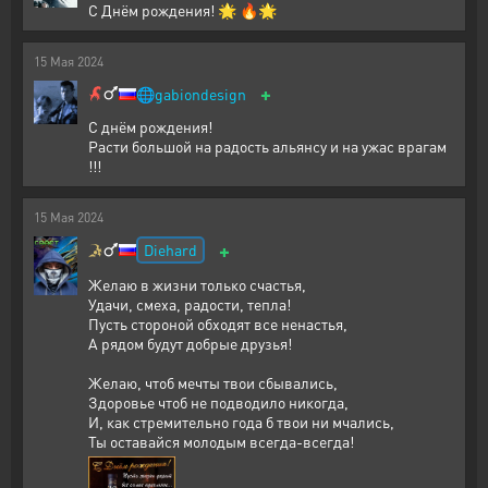
С Днём рождения! 🌟 🔥🌟
15
Мая
2024
+
🌐
gabiondesign
С днём рождения!
Расти большой на радость альянсу и на ужас врагам
!!!
15
Мая
2024
+
Diehard
Желаю в жизни только счастья,
Удачи, смеха, радости, тепла!
Пусть стороной обходят все ненастья,
А рядом будут добрые друзья!
Желаю, чтоб мечты твои сбывались,
Здоровье чтоб не подводило никогда,
И, как стремительно года б твои ни мчались,
Ты оставайся молодым всегда-всегда!