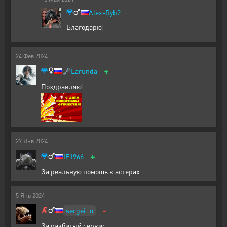
Alex-Ryb2
Благодарю!
24
Фев
2024
+
🗝️
Larunda
Поздравляю!
27
Янв
2024
+
IE1966
За реальную помощь в астерах
5
Янв
2024
-
sergei_o
За разбитый сервис.