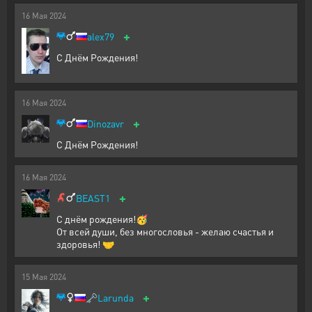
16
Мая
2024
+
alex79
С Днём Рождения!
16
Мая
2024
+
Dinozavr
С Днём Рождения!
16
Мая
2024
+
BEAST1
С днём рождения!🥳
От всей души, без многословья - желаю счастья и
здоровья! 🤝
15
Мая
2024
+
🗝️
Larunda