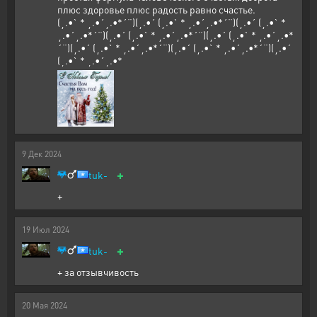
плюс здоровье плюс радость равно счастье.
(¸.•` * ¸.•´¸.•*´¨)(¸.•´ (¸.•` * ¸.•´¸.•*´¨)(¸.•´ (¸.•` *
¸.•´¸.•*´¨)(¸.•´ (¸.•` * ¸.•´¸.•*´¨)(¸.•´ (¸.•` * ¸.•´¸.•*
´¨)(¸.•´ (¸.•` * ¸.•´¸.•*´¨)(¸.•´ (¸.•` * ¸.•´¸.•*´¨)(¸.•´
(¸.•` * ¸.•´¸.•*
9
Дек
2024
+
tuk-
+
19
Июл
2024
+
tuk-
+ за отзывчивость
20
Мая
2024