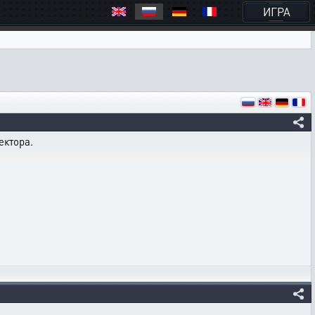
ИГРА
ектора.