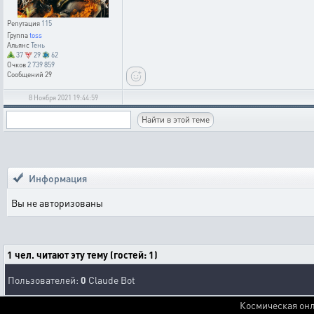
Репутация
115
Группа
toss
Альянс
Тень
37
29
62
Очков
2 739 859
Сообщений
29
8 Ноября 2021 19:44:59
Информация
Вы не авторизованы
1 чел. читают эту тему (гостей: 1)
Пользователей:
0
Claude Bot
Космическая онл