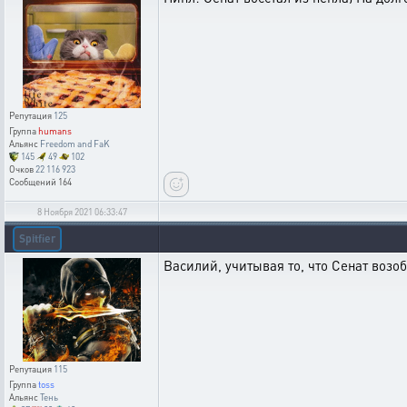
Репутация
125
Группа
humans
Альянс
Freedom and FaK
145
49
102
Очков
22 116 923
Сообщений
164
8 Ноября 2021 06:33:47
Spitfier
Василий, учитывая то, что Сенат воз
Репутация
115
Группа
toss
Альянс
Тень