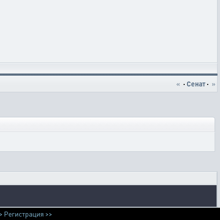
«
·
Сенат
·
»
>
Регистрация >>