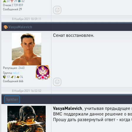
37
29
62
Очков
2 739 859
Сообщений
29
8 Ноября 2021 10:59:11
🎨
VasyaMalevich
Сенат восстановлен.
Репутация
-2440
Группа
relict
17
3
74
Сообщений
666
8 Ноября 2021 16:52:52
Spitfier
VasyaMalevich
, учитывая предыдущее 
ВМС поддержали данное решение о воз
Прошу дать развернутый ответ - когда