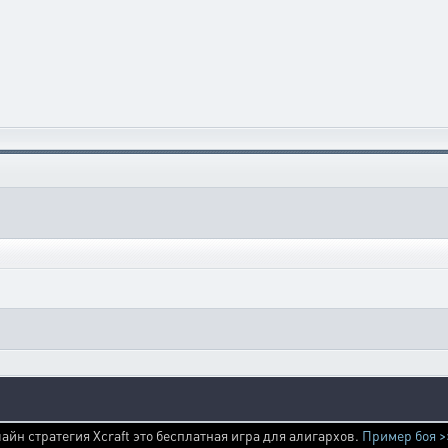
айн стратегия Xcraft это бесплатная игра для алигархов.
Пример боя >