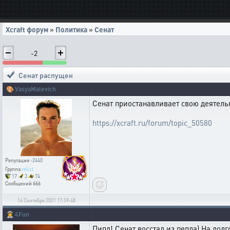
Xcraft форум
»
Политика
»
Сенат
-2
Сенат распущен
🎨
VasyaMalevich
Сенат приостанавливает свою деятельн
https://xcraft.ru/forum/topic_50580
Репутация
-2440
Группа
relict
17
3
74
Сообщений
666
14 Сентября 2021 17:59:48
👨‍🚀
4Fun
Пипл! Сенат восстал из пепла) На долго 