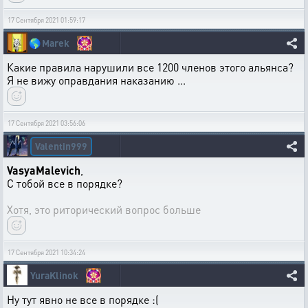
17 Сентября 2021 01:59:17
🌎
Marek
Какие правила нарушили все 1200 членов этого альянса?
Я не вижу оправдания наказанию ...
17 Сентября 2021 03:56:06
Valentin999
VasyaMalevich
,
С тобой все в порядке?
Хотя, это риторический вопрос больше
17 Сентября 2021 10:34:24
YuraKlinok
Ну тут явно не все в порядке :(