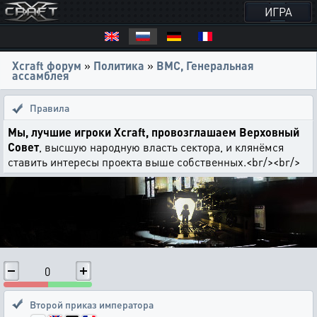
ИГРА
Xcraft форум
»
Политика
»
ВМС, Генеральная
ассамблея
Правила
Мы, лучшие игроки Xcraft, провозглашаем Верховный
Совет
, высшую народную власть сектора, и клянёмся
ставить интересы проекта выше собственных.<br/><br/>
0
Второй приказ императора