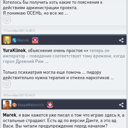
Хотелось бы получить хоть какие то пояснения к
действиям администрации проекта.
Я понимаю ОСЕНЬ, но все же ...
17 Сентября 2021 14:08:51
🌎
Marek
YuraKlinok
, объяснение очень простое =>
теперь он
император - поведение соответствует тому времени, когда
горел Древний Рим ..
.
Только психиатрия могла еще помочь ... пидору
действительно нужна терапия и отмена наркотиков ...
18 Сентября 2021 02:45:51
🎨
VasyaMalevich
Marek
, я вам кажется уже писал о том что играю здесь я, а
остальные страдают. Есть ад по версии Данте, а это ад
Васи. Вы читали предупреждение перед началом?