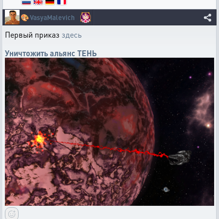
🎨
VasyaMalevich
Первый приказ
здесь
Уничтожить
альянс
ТЕНЬ