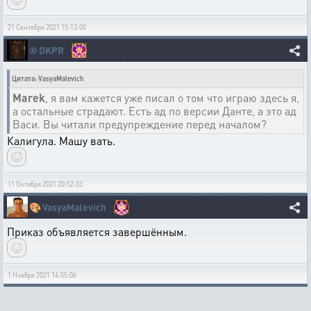
21 Сентября 2021 15:13:00
®️
DKPR
Цитата: VasyaMalevich
Marek
, я вам кажется уже писал о том что играю здесь я,
а остальные страдают. Есть ад по версии Данте, а это ад
Васи. Вы читали предупреждение перед началом?
Калигула. Машу вать.
11 Октября 2021 20:52:33
🎨
VasyaMalevich
Приказ объявляется завершённым.
1 Ноября 2021 14:55:06