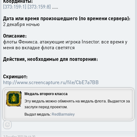
Координаты:
[373:159:1]
[373:159:8]
.....
Дата или время произошедшего (по времени сервера):
2 декабря ночью
Описание:
флоты Феникса. атакующие игрока Insector. все время у
меня во вкладке флота светятся
Действия, необходимые для повторения:
Скриншот:
http://www.screencapture.ru/file/CbE7a7BB
Медаль второго класса
Эту медаль можно обменять на медаль флота. Выдается за
заслуги перед проектом.
Выдал медаль:
RedBarmaley
2 Декабря 2021 06:46:30