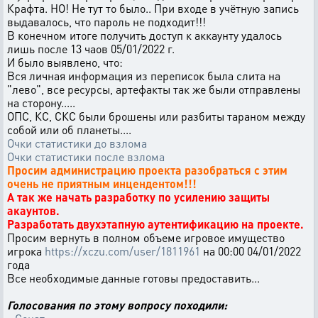
Крафта. НО! Не тут то было.. При входе в учётную запись
выдавалось, что пароль не подходит!!!
В конечном итоге получить доступ к аккаунту удалось
лишь после 13 чаов 05/01/2022 г.
И было выявлено, что:
Вся личная информация из переписок была слита на
"лево", все ресурсы, артефакты так же были отправлены
на сторону.....
ОПС, КС, СКС были брошены или разбиты тараном между
собой или об планеты....
Очки статистики до взлома
Очки статистики после взлома
Просим администрацию проекта разобраться с этим
очень не приятным инцендентом!!!
А так же начать разработку по усилению защиты
акаунтов.
Разработать двухэтапную аутентификацию на проекте.
Просим вернуть в полном объеме игровое имущество
игрока
https://xczu.com/user/1811961
на 00:00 04/01/2022
года
Все необходимые данные готовы предоставить...
Голосования по этому вопросу походили: