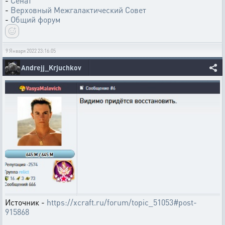
-
Сенат
-
Верховный Межгалактический Совет
-
Общий форум
9 Января 2022 23:16:05
Andrejj_Krjuchkov
Источник -
https://xcraft.ru/forum/topic_51053#post-
915868