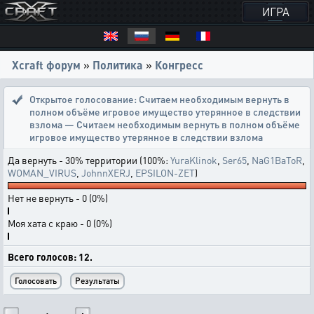
ИГРА
Xcraft форум
»
Политика
»
Конгресс
Открытое голосование:
Считаем необходимым вернуть в
полном объёме игровое имущество утерянное в следствии
взлома — Считаем необходимым вернуть в полном объёме
игровое имущество утерянное в следствии взлома
Да вернуть - 30% территории (100%:
YuraKlinok
,
Ser65
,
NaG1BaToR
,
WOMAN_VIRUS
,
JohnnXERJ
,
EPSILON-ZET
)
Нет не вернуть - 0 (0%)
Моя хата с краю - 0 (0%)
Всего голосов: 12.