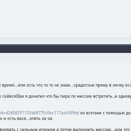
е время...или есть что то то не знаю...срадостью приму в личку 
е сейвся)))ак я донатил что бы пира по миссии встретить..и одно
tle_id=d2d58297132d68775c0ec117a64f89bd
но всетаки с помощью дон
о и есть вася...опять ха-ха
 воевать с сильным игроком а потом выполнить миссию...или это 