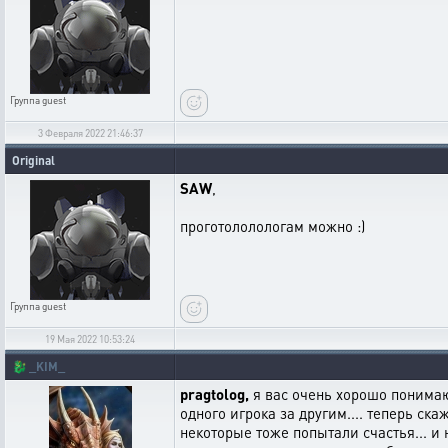
Группа
guest
3 Февраля 2022 21:46:37
Original
SAW
,
проготололологам можно :)
Группа
guest
19 Мая 2022 10:53:24
🐉
_KIM_
pragtolog,
я вас очень хорошо понимаю.
одного игрока за другим.... теперь скаж
некоторые тоже попытали счастья... и не