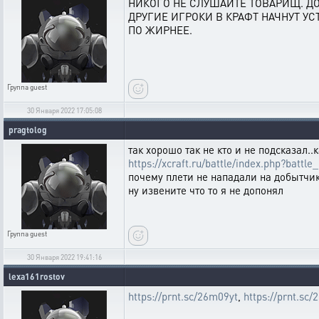
НИКОГО НЕ СЛУШАЙТЕ ТОВАРИЩ. ДО
ДРУГИЕ ИГРОКИ В КРАФТ НАЧНУТ У
ПО ЖИРНЕЕ.
Группа
guest
30 Января 2022 17:05:08
pragtolog
так хорошо так не кто и не подсказал..
https://xcraft.ru/battle/index.php?bat
почему плети не нападали на добытчико
ну извените что то я не допонял
Группа
guest
30 Января 2022 19:41:16
lexa161rostov
https://prnt.sc/26m09yt
,
https://prnt.sc/