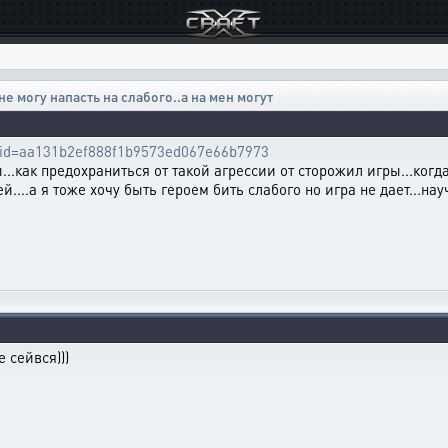
не могу напасть на слабого..а на мен могут
tle_id=aa131b2ef888f1b9573ed067e66b7973
цы...как предохраниться от такой агрессии от сторожил игры...ког
....а я тоже хочу быть героем бить слабого но игра не дает...на
е сейвся)))