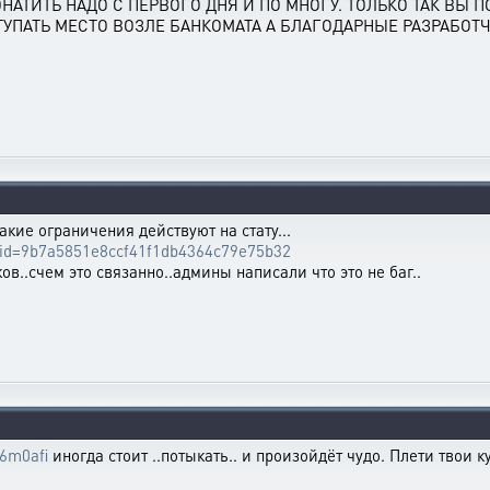
НАТИТЬ НАДО С ПЕРВОГО ДНЯ И ПО МНОГУ. ТОЛЬКО ТАК ВЫ
СТУПАТЬ МЕСТО ВОЗЛЕ БАНКОМАТА А БЛАГОДАРНЫЕ РАЗРАБО
какие ограничения действуют на стату...
tle_id=9b7a5851e8ccf41f1db4364c79e75b32
в..счем это связанно..админы написали что это не баг..
26m0afi
иногда стоит ..потыкать.. и произойдёт чудо. Плети твои куд