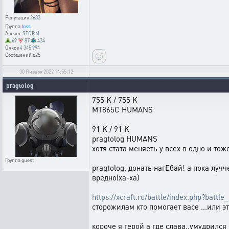
Репутация
2683
Группа
toss
Альянс
STORM
69
87
434
Очков
4 345 994
Сообщений
625
30 Января 2022 14:55:12
pragtolog
755 K / 755 K
MT865C HUMANS
91 K / 91 K
pragtolog HUMANS
хотя стата меняеть у всех в одно и тож
Группа
guest
pragtolog, донать нагЕбай! а пока лучч
вредно(ха-ха)
https://xcraft.ru/battle/index.php?bat
сторожилам кто помогает васе ...или эт
короче я герой а где слава..умудрился