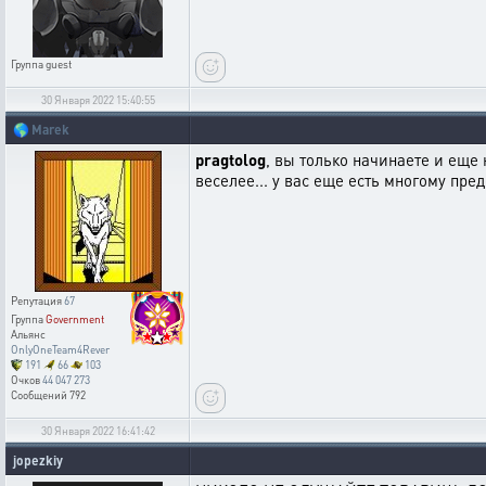
Группа
guest
30 Января 2022 15:40:55
🌎
Marek
pragtolog
, вы только начинаете и еще 
веселее... у вас еще есть многому пред
Репутация
67
Группа
Government
Альянс
OnlyOneTeam4Rever
191
66
103
Очков
44 047 273
Сообщений
792
30 Января 2022 16:41:42
jopezkiy