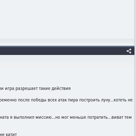
если игра разрешает такие действия
временно после победы всех атак пира построить луну...хотеть не
ата я выполнил миссию...но мог меньше потратить...виват тем
не катит