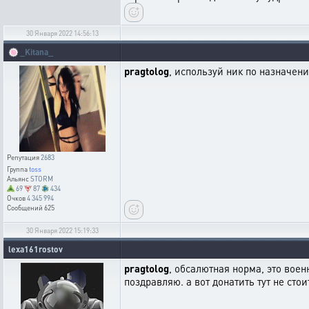
30 Января 2022 14:56:13
🍥
_Kitana_
pragtolog
, используй ник по назначени
Репутация
2683
Группа
toss
Альянс
STORM
69
87
434
Очков
4 345 994
Сообщений
625
30 Января 2022 15:19:33
lexa161rostov
pragtolog
, обсалютная норма, это воен
поздравляю. а вот донатить тут не ст