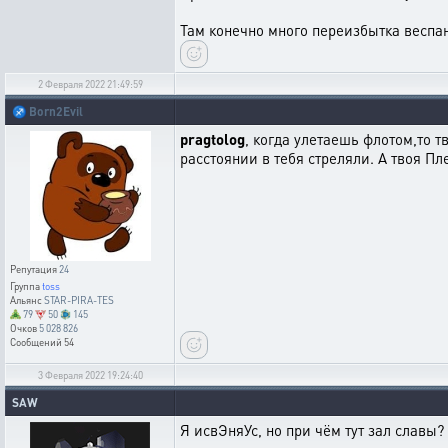
Там конечно много переизбытка веспана
2 Февраля 2022 21:49:59
♐
Born2Evil
pragtolog
, когда улетаешь флотом,то 
расстоянии в тебя стреляли. А твоя Пл
Репутация
24
Группа
toss
Альянс
STAR-PIRA-TES
79
50
145
Очков
5 028 826
Сообщений
54
3 Февраля 2022 19:24:40
SAW
Я исвЭняУс, но при чём тут зал славы?