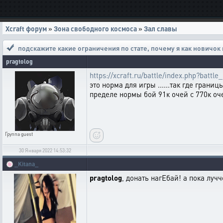
Xcraft форум
»
Зона свободного космоса
»
Зал славы
подскажите какие ограничения по стате
,
почему я как новичок 
pragtolog
https://xcraft.ru/battle/index.php?bat
это норма для игры ......так где грани
пределе нормы бой 91к очей с 770к очей
Группа
guest
30 Января 2022 14:53:32
🍥
_Kitana_
pragtolog
, донать нагЕбай! а пока лучч