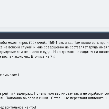
ь тебя модет игрок 900к очей.. 150-1.5кк и тд.. Там выше есть про
 на всякий случай и мне совершенно не составляет труда имея 90
видение сам не знаеш в куда.. Н когда флот не садится на плане
 веспан экономя.. Вточись на 9 :)
х смыслах:)
на рейт и 4 адмирал.. Почему мол вас ниразу так и не ограбили со
л.. Половина выпала в ишки.. Остальные перестали шпионить:)
одозрительное нечто:)