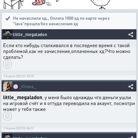
Не начислили хд.
,
Оплата 1000 хд по карте через
"lava"прошла без начисления хд
little_megaladon
Если кто нибудь сталкивался в последнее время с такой
проблемой,как не зачисление,оплаченных хд?Что можно
сделать?
2 Апреля 2022 01:59:20
🍥
_Kitana_
little_megaladon
, у меня было однажды что деньги ушли
на игровой счёт и я оттуда переводила на акаунт, посмотри
может у тебя также
2 Апреля 2022 02:06:51