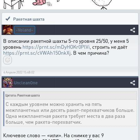
Ракетная шахта
-Voland-
В описании ракетной шахты 5-го уровня 25/50, у меня 5
уровень
https://prnt.sc/mDyHOKr0PlVi
, строить не даёт
https://prnt.sc/cVWAh15OnkXj
. В чем причина?
4 Апреля 2022 15:48:02
UncleanOne
Цитата: Ракетная шахта
С каждым уровнем можно хранить на пять
межпланетных или десять ракет-перехватчиков больше.
Одна межпланетная ракета требует места в два раза
больше, чем ракета-перехватчик.
Ключевое слово — «или». На снимке у вас 9