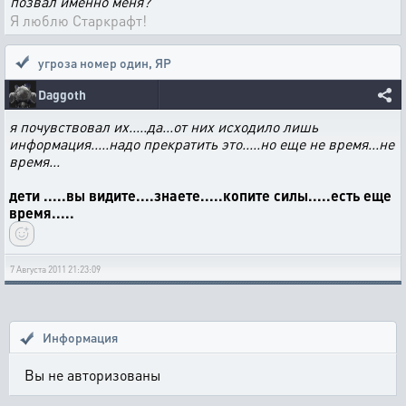
позвал именно меня?
Я люблю Старкрафт!
угроза номер один
,
ЯР
Daggoth
я почувствовал их.....да...от них исходило лишь
информация.....надо прекратить это.....но еще не время...не
время...
дети .....вы видите....знаете.....копите силы.....есть еще
время.....
7 Августа 2011 21:23:09
Информация
Вы не авторизованы