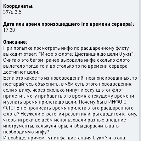
Координаты:
3976:3:5
Дата или время произошедшего (по времени сервера):
17:30
Описание:
При попытке посмотреть инфо по расшаренному флоту,
выходит ответ: "Инфо о флоте: Дистанция до цели 0 укм".
Считаю это багом, ранее выходила инфа сколько флото
вылетело тогда то и во столько то по времени сервера
достигнет цели.
Если это какое то из нововведений, неанонсированных, то
постарайтесь объяснить, в чём суть этого нововведения,
если я вижу, через сколько минут и секунд этот флот
прилетит, могу прибавить это время к текущему времени
и узнать время прилета до цели. Почему бы в ИНФО О
ФЛОТЕ не прописать время прилета этого расшаренного
флота? Неужели стратегия развития игры сводится к тому,
чтобы игроки во всём использовали разные внешние
инструменты, калькуляторы, чтобы дорасчитывать
необходимую инфу?
И вообще, причем тут инфа-дистанция 0 укм? что она