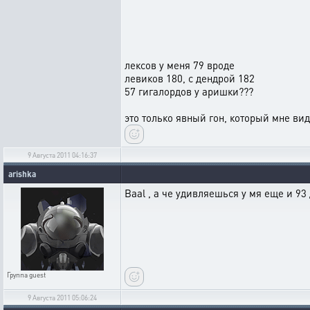
лексов у меня 79 вроде
левиков 180, с дендрой 182
57 гигалордов у аришки???
это только явный гон, который мне ви
9 Августа 2011 04:16:37
arishka
Baal , а че удивляешься у мя еще и 93 
Группа
guest
9 Августа 2011 05:06:24