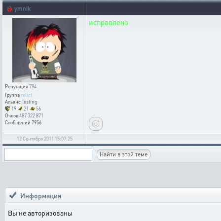
🐞
ymnik
исправлено
Репутация
794
Группа
relict
Альянс
Testing
19
21
56
Очков
487 322 871
Сообщений
7956
12 Сентября 2011 15:07:25
Информация
Вы не авторизованы