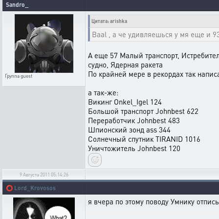
Sandro_
Цитата: arishka
Baal , а че удивляешься у мя еще и 93
А еще 57 Малый транспорт, Истребител
судно, Ядерная ракета
По крайней мере в рекордах так написа
Группа
guest
а так-же:
Викинг Onkel_Igel 124
Большой транспорт Johnbest 622
Переработчик Johnbest 483
Шпионский зонд ass 344
Солнечный спутник TIRANID 1016
Уничтожитель Johnbest 120
9 Августа 2011 05:14:26
⭕
Lord_Krovosos
я вчера по этому поводу Умнику отписы