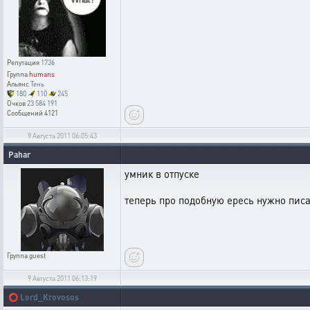
Репутация
1736
Группа
humans
Альянс
Тень
180
110
245
Очков
23 584 191
Сообщений
4121
9 Августа 2011 06:05:43
Pahar
умник в отпуске
теперь про подобную ересь нужно писа
Группа
guest
9 Августа 2011 06:13:19
⭕
Lord_Krovosos