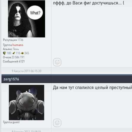
пффф, до Васи фиг достучишься... (
Репутация
1736
Группа
humans
Альянс
Тень
180
110
245
Очков
23 584 191
Сообщений
4121
9 Августа 2011 06:15:20
zerg1576
Да нам тут спалился целый преступный
Группа
guest
9 Августа 2011 10:58:04