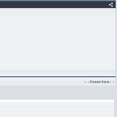
«
·
Ловим баги
·
»