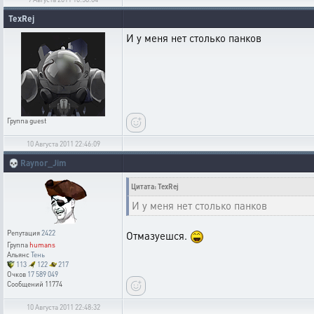
TexRej
И у меня нет столько панков
Группа
guest
10 Августа 2011 22:46:09
💀
Raynor_Jim
Цитата: TexRej
И у меня нет столько панков
Репутация
2422
Отмазуешся.
Группа
humans
Альянс
Тень
113
122
217
Очков
17 589 049
Сообщений
11774
10 Августа 2011 22:48:32