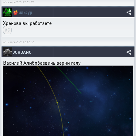
6 Января 2023 12:41:49
👹
ильсур
Хренова вы работаете
6 Января 2023 12:42:52
JORDANO
Василий Алибпбаевичь верни галу