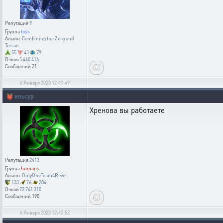
Репутация
9
Группа
toss
Альянс
Combining the Zerg and
Terran
55
43
79
Очков
5 460 416
Сообщений
21
6 Января 2023 12:41:49
👹
ильсур
Хренова вы работаете
Репутация
2413
Группа
humans
Альянс
OnlyOneTeam4Rever
133
76
284
Очков
22 741 310
Сообщений
190
6 Января 2023 12:42:52