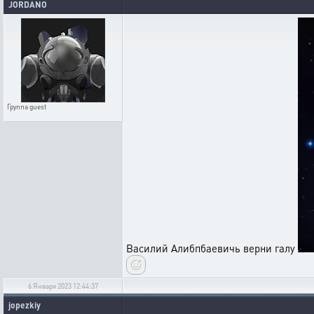
JORDANO
Группа
guest
Василий Алибпбаевичь верни галу
6 Января 2023 12:44:37
jopezkiy