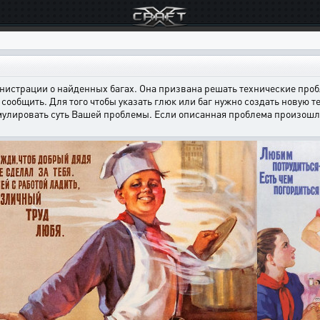
страции о найденных багах. Она призвана решать технические пробл
сообщить. Для того чтобы указать глюк или баг нужно создать новую т
мулировать суть Вашей проблемы. Если описанная проблема произошла н