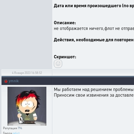
Дата или время произошедшего (по вр
Описание:
не отображается ничего,флот не отпра
Действия, необходимые для повторен
Скриншот:
4 Января 2023 16:58:52
🐞
ymnik
Мы работаем над решением проблемы
Приносим свои извинения за доставле
Репутация
794
Группа
relict