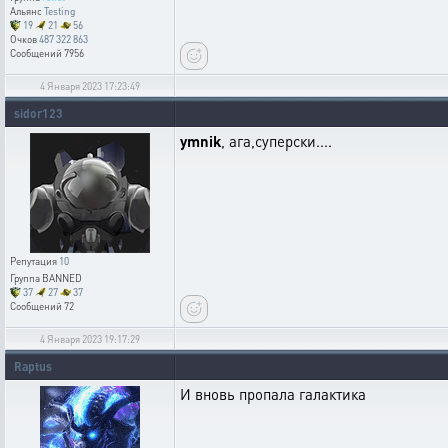
Альянс
Testing
19
21
56
Очков
487 322 863
Сообщений
7956
4 Января 2023 17:23:49
sidor123
ymnik
, ага,суперски....
Репутация
10
Группа
BANNED
37
27
37
Сообщений
72
4 Января 2023 19:17:29
Raptus
И вновь пропала галактика