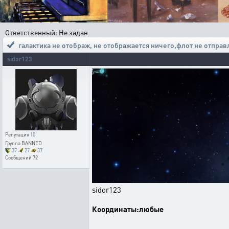
Ответственный: Не задан
галактика не отображ
,
не отображается ничего,флот не отправ
sidor123
Репутация
10
Группа
BANNED
37
27
37
Сообщений
72
sidor123
Координаты:любые