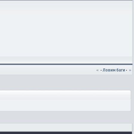
«
·
Ловим баги
·
»