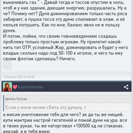
выкачивать газ." - Давай тогда и тоссов опустим в ноль,
чтоб и у них здания, дающие энергию, разрушались. Ну а
че? Почему нет? Дуня доминированием только часть реса
забирает, а пушка тосса эту дуню спиливает в хлам. и её
нельзя потушить. Как по мне, баланс явно не в пользу
дунек.
И потом, пойми, что своим говновведением создашь
проблему только простым игрокам. Ну прилетит какой-
нить топ ОТР, условный Жор, доминировать и будет у него
владык сколько надо под 50-100 к иголок, и чего ты ему
своим флотом сделаешь? Ничего.
13 Ноября 2023 21:06:00
💖
ksarifonovna
Цитата: YuriLaz
Если у меня нечем сбить эту дуньку, т
а мисия уничтожение тебе для чего? ах да ты же нищий.
купи мантриа настрой гигатеней и ломай дуни на ура. все
в твоих руках. ты же наторговал +100500 хд на стаканах.
дерзай. я в тебя верю