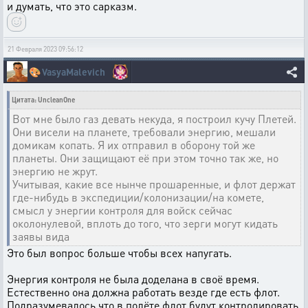
и думать, что это сарказм.
21 Февраля 2023 09:56:12
🎨
VasyaMalevich
Цитата: UncleanOne
Вот мне было газ девать некуда, я построил кучу Плетей.
Они висели на планете, требовали энергию, мешали
домикам копать. Я их отправил в оборону той же
планеты. Они защищают её при этом точно так же, но
энергию не жрут.
Учитывая, какие все нынче прошаренные, и флот держат
где-нибудь в экспедиции/колонизации/на комете,
смысл у энергии контроля для войск сейчас
околонулевой, вплоть до того, что зерги могут кидать
заявы вида
Это был вопрос больше чтобы всех напугать.
Энергия контроля не была доделана в своё время.
Естественно она должна работать везде где есть флот.
Подразумевалось что в полёте флот будут контролировать