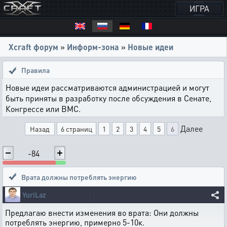
ИГРА
Xcraft форум
»
Информ-зона
»
Новые идеи
Правила
Новые идеи рассматриваются администрацией и могут
быть приняты в разработку после обсуждения в Сенате,
Конгрессе или ВМС.
Далее
Назад
6 страниц
1
2
3
4
5
6
-84
Врата должны потреблять энергию
YuriLaz
Предлагаю внести изменения во врата: Они должны
потреблять энергию, примерно 5-10к.