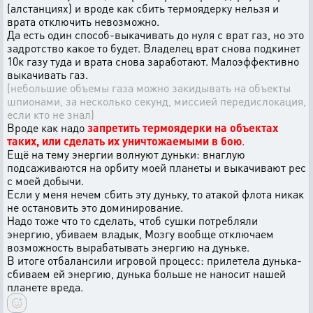
(алстанциях) и вроде как сбить термоядерку нельзя и
врата отключить невозможно.
Да есть один способ-выкачивать до нуля с врат газ, но это
задротство какое то будет. Владелец врат снова подкинет
10к газу туда и врата снова заработают. Малоэффективно
выкачивать газ.
(небольшие объемы газа можно закидывать на объекты
шпионами, за несколько секунд, миссией передислокация,
если кто не знал)
Вроде как надо
запретить термоядерки на объектах
таких, или сделать их уничтожаемыми в бою
.
Ещё на тему энергии волнуют дуньки: внаглую
подсаживаются на орбиту моей планеты и выкачивают рес
с моей добычи.
Если у меня нечем сбить эту дуньку, то атакой флота никак
не остановить это доминирование.
Надо тоже что то сделать, чтоб сушки потребляли
энергию, убиваем владык, Мозгу вообще отключаем
возможность вырабатывать энергию на дуньке.
В итоге отбалансили игровой процесс: прилетела дунька-
сбиваем ей энергию, дунька больше не наносит нашей
планете вреда.