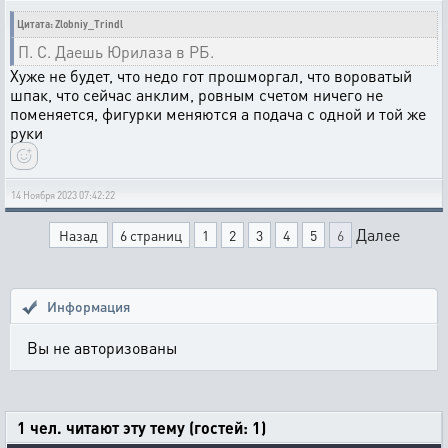
Цитата: Zlobniy_Trindl
П. С. Даешь Юрилаза в РБ.
Хуже не будет, что недо гот прошморгал, что вороватый
шпак, что сейчас анклим, ровным счетом ничего не
поменяется, фигурки меняются а подача с одной и той же
руки
14 Ноября 2023 07:42:22
Далее
Назад
6 страниц
1
2
3
4
5
6
Информация
Вы не авторизованы
1 чел. читают эту тему (гостей: 1)