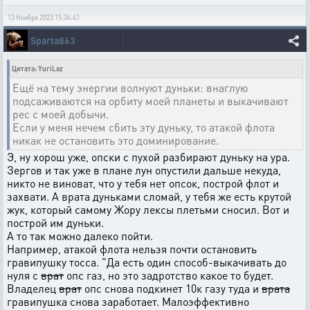
13 Ноября 2023 15:34:41
Sparta863
Цитата: YuriLaz
Ещё на тему энергии волнуют дуньки: внаглую
подсаживаются на орбиту моей планеты и выкачивают
рес с моей добычи.
Если у меня нечем сбить эту дуньку, то атакой флота
никак не остановить это доминирование.
Э, ну хорош уже, опски с пухой разбирают дуньку на ура.
Зергов и так уже в плане лун опустили дальше некуда,
никто не виноват, что у тебя нет опсок, построй флот и
захвати. А врата дуньками сломай, у тебя же есть крутой
жук, который самому Жору лексы плетьми сносил. Вот и
построй им дуньки.
А то так можно далеко пойти.
Например, атакой флота нельзя почти остановить
гравипушку тосса. "Да есть один способ-выкачивать до
нуля с
врат
опс газ, но это задротство какое то будет.
Владелец
врат
опс снова подкинет 10к газу туда и
врата
гравипушка снова заработает. Малоэффективно