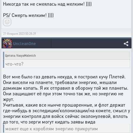
Никогда так не смеялась над мелким! ))))
PS/ Смерть мелким! ))))
21 Февраля 2023 00:28:39
UncleanOne
Цитата: VasyaMalevich
что-что?
Вот мне было газ девать некуда, я построил кучу Плетей.
Они висели на планете, требовали энергию, мешали
домикам копать. Я их отправил в оборону той же планеты.
Они защищают её при этом точно так же, но энергию не
жрут.
Учитывая, какие все нынче прошаренные, и флот держат
где-нибудь в экспедиции/колонизации/на комете, смысл у
энергии контроля для войск сейчас околонулевой, вплоть
до того, что зерги могут кидать заявы вида
может еще к короблям энергию прикрутим