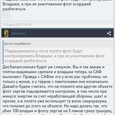
Владыки, а при их уничтожении флот ксерджей
разбегаться.
21 Февраля 2023 11:00:16
misconti
Цитата: VasyaMalevich
Подразумевалось что в полёте флот будут
контролировать Владыки, а при их уничтожении флот
ксерджей разбегаться.
Дисбалансненько будет уж слишком. Вы и так жукам и
плётки видимыми сделали и владыки теперь за САФ
вылезают. Правда с САФом это у всех рас проблемы, не
только у жуков, а у терров с лампочками они изначально.
Давайте будем считать, что на планете или другом объекте
флот зергов подзаряжается контролем, в том числе при
минусе энергии за счет неработающей обороны, шахт и
прочее, а в полёте уже использует ту волю сверхразума,
что получил до этого на объекте. Не надо делать так, что
убил 100 владык и флоту зергов на 5 лямов сразу трындец,