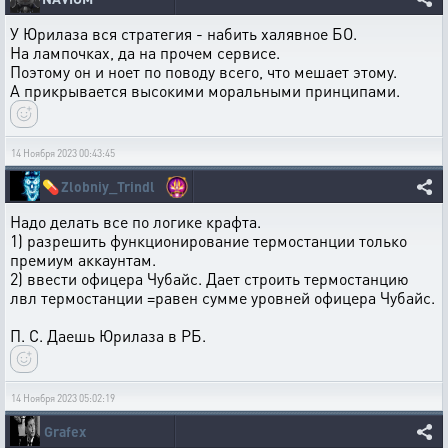
У Юрилаза вся стратегия - набить халявное БО.
На лампочках, да на прочем сервисе.
Поэтому он и ноет по поводу всего, что мешает этому.
А прикрывается высокими моральными принципами.
14 Ноября 2023 00:43:45
💊
Zlobniy_Trindl
Надо делать все по логике крафта.
1) разрешить функционирование термостанции только
премиум аккаунтам.
2) ввести офицера Чубайс. Дает строить термостанцию
лвл термостанции =равен сумме уровней офицера Чубайс.
П. С. Даешь Юрилаза в РБ.
14 Ноября 2023 05:02:19
Grafex