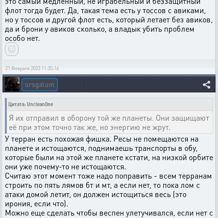
это самый медленный, не играбельный и беззащитный
флот тогда будет. Да, такая тема есть у тоссов с авиками,
но у тоссов и другой флот есть, который летает без авиков,
да и брони у авиков сколько, а владык убить проблем
особо нет.
21 Февраля 2023 11:35:16
ursgalum
Цитата: UncleanOne
Я их отправил в оборону той же планеты. Они защищают
её при этом точно так же, но энергию не жрут.
У терран есть похожая фишка. Ресы не помещаются на
планете и истощаются, поднимаешь транспорты в обу,
которые были на этой же планете кстати, на низкой орбите
они уже почему-то не истощаются.
Считаю этот момент тоже надо поправить - всем терранам
строить по пять лямов бт и мт, а если нет, то пока лом с
атаки домой летит, он должен истощиться весь (это
ирония, если что).
Можно еще сделать чтобы веспен улетучивался, если нет с