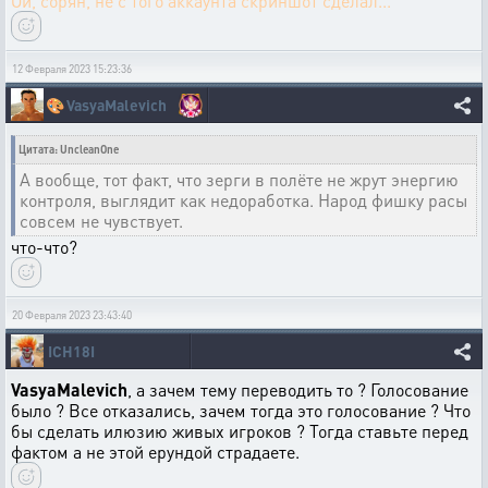
Ой, сорян, не с того аккаунта скриншот сделал...
12 Февраля 2023 15:23:36
🎨
VasyaMalevich
Цитата: UncleanOne
А вообще, тот факт, что зерги в полёте не жрут энергию
контроля, выглядит как недоработка. Народ фишку расы
совсем не чувствует.
что-что?
20 Февраля 2023 23:43:40
ICH18I
VasyaMalevich
, а зачем тему переводить то ? Голосование
было ? Все отказались, зачем тогда это голосование ? Что
бы сделать илюзию живых игроков ? Тогда ставьте перед
фактом а не этой ерундой страдаете.