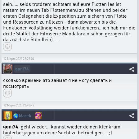
sein..... seids trotdzem achtsam auf eure Flotten (es ist
ratsam im neuen Tab Flottenmenü zu öffenen und bei der
ersten Gelegneheit die Expedition zum sichern von Flotte
und Ressourcen zu nütezen - dann abwarten bis die
Funktionen vollständig weider funktionieren.. ich hab mir die
dritte Staffel der Filmserie Mandalorain schon gezogen für
das nächste Stündlein)....
12 Марта 2023 22:29:04
goni74
сколько времени это займет я не могу сделать и
посмотреть
12 Марта 2023 23:48:42
🌎
Marek
goni74
, geht wieder... kannst wieder deinen klenkram
hinterherjagen um deine Sucht zu befriedigen.... ;)