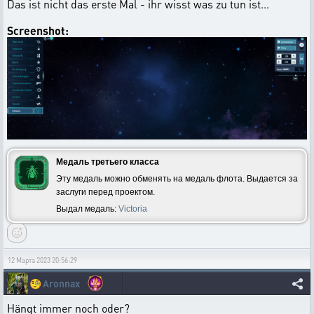
Das ist nicht das erste Mal - ihr wisst was zu tun ist...
Screenshot:
Медаль третьего класса
Эту медаль можно обменять на медаль флота. Выдается за
заслуги перед проектом.
Выдал медаль:
Victoria
12 Марта 2023 20:56:29
🧐
Aronnax
Hängt immer noch oder?