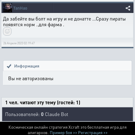
TanHao
Да забейте вы болт на игру и не донатте ...Сразу пираты
появятся норм ..для фарма .
26 Апреля 2023 02:19:47
Информация
Вы не авторизованы
1 чел. читают эту тему (гостей: 1)
Пользователей:
0
Claude Bot
Космическая онлайн стратегия Xcraft это бесплатная игра для
алигархов.
Пример боя >>
Регистрация >>