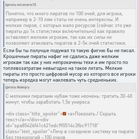
Цитата: mirotvorec73
Понятно, что много пиратов по 100 очей, для игрока,
например в 2-10 лям статы не очень интересны. И
мелких пиров, с которых мало ресурсов (сейчас это уже
пираты до 1к статистики включительно) как правило
оставляют мелким игрокам, так как их силы не
позволяют атаковать пиратов в 2-5к очей статистики.
Если бы ты получше подумал то такую фигню бы не писал.
Крошечные пираты нафиг не сдались даже мелким
игрокам так как у них непрокачены техи и им просто по
топлевозатратам невыгодно на такое летать. Мелкие
пираты это просто цифровой мусор из которого все игроки
теперь изредка могут наклевать чуть средненьких.
Цитата: NoAngry
С мелкими пиратаим нубам тоже неочень: тратить 30-40
минут, чтобы заработать 1,5к униреса
<div class="title_spoiler">
<a>Показать / Скрыть
текст</a></div><div
id="spa85426f41c621edc9f0514c3fbc91718"
class="text_spoiler">Лечу в соседнюю систему на пирата
без технологий ~100 очков