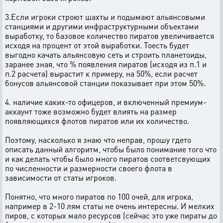
3.Если игроки строют шахты и подымают альянсовыми
станциями и другими инфраструктурными объектами
выработку, то базовое количество пиратов увеличивается
исходя на процент от этой выработки. Тоесть будет
выгодно качать альянсовую сеть и строить планетоиды,
заранее зная, что % появления пиратов (исходя из п.1 и
п.2 расчета) вырастит к примеру, на 50%, если расчет
бонусов альянсовой станции показывает при этом 50%.
4. наличие каких-то офицеров, и включенный премиум-
аккаунт тоже возможно будет влиять на размер
появляющихся флотов пиратов или их количество.
Поэтому, насколько я знаю что неправ, прошу гдето
описать данный алгоритм, чтобы было понимание того что
и как делать чтобы было много пиратов соответсвующих
по численности и размерности своего флота в
зависимости от статы игроков.
Понятно, что много пиратов по 100 очей, для игрока,
например в 2-10 лям статы не очень интересны. И мелких
пиров, с которых мало ресурсов (сейчас это уже пираты до