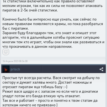
1к статистики включительно) как правило оставляют
мелким игрокам, так как их силы не позволяют атаковать
пиратов в 2-5к очей статистики.
Конечно было бы интересно еще узнать, как сейчас по
новым правилам появляются храмы, но пока разобраться
бы с пиратами.
Заранее буду благодарен тем, кто знает и опишет этот
алгоритм, что в дальнейшем хотябы прояснит ситуацию
многим тем кто играет, чтобы они знали как развиваться и
что прокачивать в данном направлении.
24 Апреля 2023 08:54:08
prisch
Простые тут всегда расчеты. Вася смотрит на добычу по
сектору и думает халявы много. Достает ножницы и
отрезает пиратам яца тобишь базу :-)
Режит вася щедро и с запасом но если чего и донатики
упадут потом его банда втихую чуть отакатит.
Так все и работает - просто и понятно к твом статам да
хотелкам ничего не привязано )