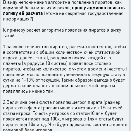
В виду непонимания алгоритма появления пиратов, как
кормовой базы многих игроков,
прошу админов описать
логику её расчета
(этоже не секретная государственная
информация?).
К примеру расчет алгоритма появления пиратов я вижу
такой
1.базовое количество пиратов, рассчитывается так, чтобы
в соответствии с общим количеством очей статистикой
игрока (далее- стата), рандомно вокруг каждой его
планеты (в радиусе 10 систем) появлялось столько
пиратов, чтобы их количество, с учетом времени (частоты)
появления могло позволить увеличивать текущую стату в
сутки на 1-10% от текущей. Таким образом выгодно будет
держать свои планеты в своем альянсе, чтоб пираты
появлялись именно там.
2.Величина очей флота появляющегося пирата (размер
пиратского флота) рассчитывается исходя из 1% от очей
статы игрока. То есть у игроков со статой10 лям будет
появляется пират под 100к, у игроков в 1лям статы будут
пираты под 10к и т.д. Что будет адекватно соответствовать
кормовой базе игроков.