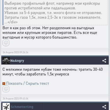
Выбираю профильный флот, например мои крейсеры
против истребителей или падальщиков.
Убиваю за 5-6 раундов, т.е. много флота не отправляю.
Затраты газа 1,5к, лома 2,5-3к в газовом эквиваленте.
...</div>
Вот я как раз об этом. Нет разделения на выгодных
мелким или крупным игрокам пиратов. Есть все еще
выгодные и мусор которого большинство.
24 Апреля 2023 09:24:34
NoAngry
С мелкими пиратаим нубам тоже неочень: тратить 30-40
минут, чтобы заработать 1,5к униреса
Показать / Скрыть текст
24 Апреля 2023 09:45:54
Schmetterling