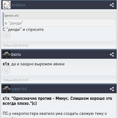
AcidSun
Цитата: x1x
в "денди"
С "денди" и спросите.
10 Июля 2023 20:29:33
Osiris
x1x
, да и заодно вырежем авики
10 Июля 2023 20:29:39
sidor123
x1x
,
"Однозначно против - Минус. Слишком хорошо это
всегда плохо."(с)
ПС.у некропостера хватило ума создать свежую тему о