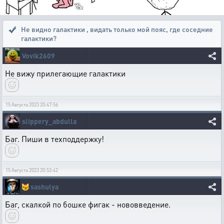
Не видно галактики
,
видать только мой пояс, где соседние
галактики?
Vovik2609
Не вижу прилегающие галактики
15 Августа 2023 20:47:56
slippery_abdulla
Баг. Пиши в техподдержку!
15 Августа 2023 20:53:42
😼
sashulya
Баг, скалкой по бошке фигак - нововведение.