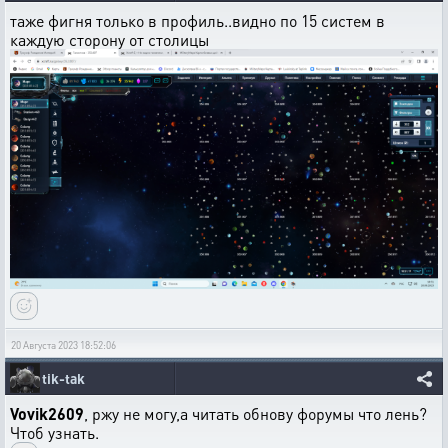
таже фигня только в профиль..видно по 15 систем в
каждую сторону от столицы
20 Августа 2023 18:52:06
tik-tak
Vovik2609
, ржу не могу,а читать обнову форумы что лень?
Чтоб узнать.