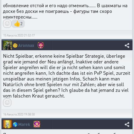
обновление отстой и его надо отменить...... В шахматы на
доске без доски не поиграешь - фигуры там скоро
неинтересны.....
👍
2
15 Августа 2023 21:52:17
🧐
Aronnax
Nicht Spielbar, erkenne keine Spielbar Strategie, überlege
grad wie jemand der Neu anfängt, Inaktive oder andere
Spieler angreifen will die er ja nicht sehen kann und somit
nicht angreifen kann, Ich dachte das ist ein PvP Spiel, zurzeit
unspielbar aus meinen jetzigen Infos, Schach kann man
Natürlich ohne brett Spielen nur mit Zahlen; aber wie soll
das in diesem Spiel gehen? Ich glaube da hat jemand zu viel
vom falschen Kraut geraucht.
16 Августа 2023 19:58:50
🌎
Marek