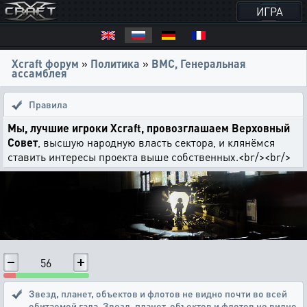
ИГРА
Xcraft форум
»
Политика
»
ВМС, Генеральная
ассамблея
Правила
Мы, лучшие игроки Xcraft, провозглашаем Верховный
Совет
, высшую народную власть сектора, и клянёмся
ставить интересы проекта выше собственных.<br/><br/>
56
Звезд, планет, объектов и флотов не видно почти во всей
обитаемой гала
,
Звезд, планет, объектов и флотов не видно