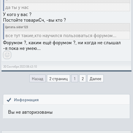
да ты у нас
У кого у вас ?
Постойте товариСч, -вы кто ?
Цитата: sidor123
все тут такие,кто научился пользоваться форумом...
Форумом ?, каким ещё форумом ?, ни когда не слышал
-я пока не умею...
30 Сентября 2023 08:43:10
Назад
2 страниц
1
2
Далее
Информация
Вы не авторизованы