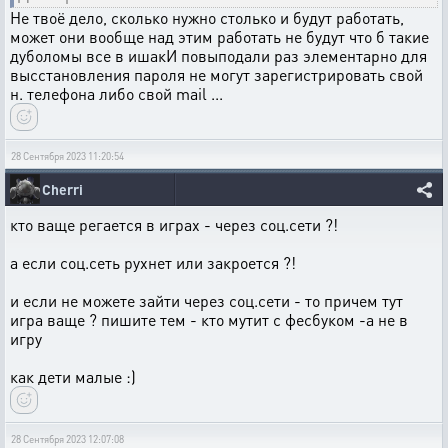
Не твоё дело, сколько нужно столько и будут работать,
может они вообще над этим работать не будут что б такие
дуболомы все в ишакИ повыподали раз элементарно для
высстановления пароля не могут зарегистрировать свой
н. телефона либо свой mail ...
28 Сентября 2023 11:20:54
Cherri
кто ваще регается в играх - через соц.сети ?!
а если соц.сеть рухнет или закроется ?!
и если не можете зайти через соц.сети - то причем тут
игра ваще ? пишите тем - кто мутит с фесбуком -а не в
игру
как дети малые :)
28 Сентября 2023 12:07:08