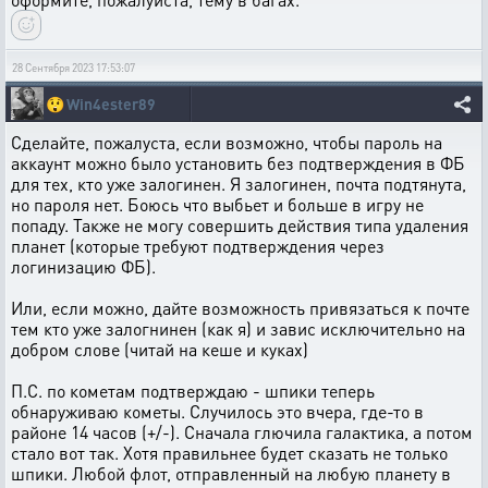
28 Сентября 2023 17:53:07
😲
Win4ester89
Сделайте, пожалуста, если возможно, чтобы пароль на
аккаунт можно было установить без подтверждения в ФБ
для тех, кто уже залогинен. Я залогинен, почта подтянута,
но пароля нет. Боюсь что выбьет и больше в игру не
попаду. Также не могу совершить действия типа удаления
планет (которые требуют подтверждения через
логинизацию ФБ).
Или, если можно, дайте возможность привязаться к почте
тем кто уже залогнинен (как я) и завис исключительно на
добром слове (читай на кеше и куках)
П.С. по кометам подтверждаю - шпики теперь
обнаруживаю кометы. Случилось это вчера, где-то в
районе 14 часов (+/-). Сначала глючила галактика, а потом
стало вот так. Хотя правильнее будет сказать не только
шпики. Любой флот, отправленный на любую планету в