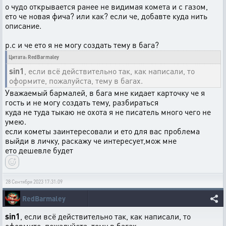
о чудо открывается ранее не видимая комета и с газом,
ето че новая фича? или как? если че, добавте куда нить
описание.
р.с и че ето я не могу создать тему в бага?
Цитата: RedBarmaley
sin1
, если всё действительно так, как написали, то
оформите, пожалуйста, тему в багах.
Уважаемый бармалей, в бага мне кидает карточку че я
гость и не могу создать тему, разбираться
куда не туда тыкаю не охота я не писатель много чего не
умею.
если кометы заинтересовали и ето для вас проблема
выйди в личку, раскажу че интересует,мож мне
ето дешевле будет
28 Сентября 2023 17:31:09
RedBarmaley
sin1
, если всё действительно так, как написали, то
оформите, пожалуйста, тему в багах.