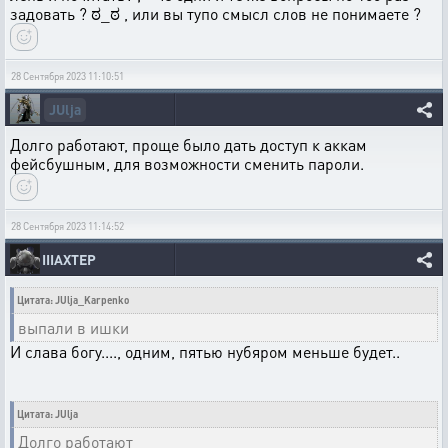
задовать ? ಠ_ಠ , или вы тупо смысл слов не понимаете ?
28 Сентября 2023 11:10:51
JUlja
Долго работают, проще было дать доступ к аккам
фейсбушным, для возможности сменить пароли.
28 Сентября 2023 11:14:52
IIIAXTEP
Цитата: JUlja_Karpenko
выпали в ишки
И слава богу...., одним, пятью нубяром меньше будет..
Цитата: JUlja
Долго работают