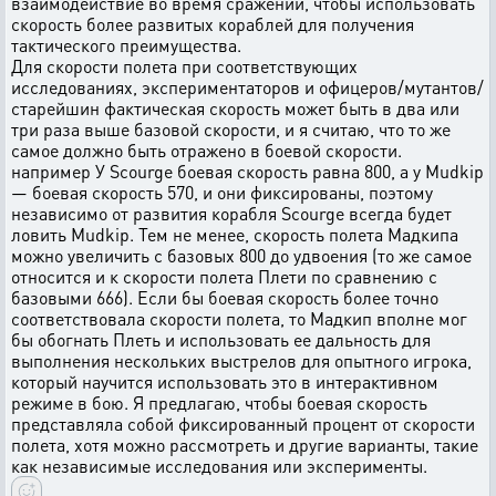
взаимодействие во время сражений, чтобы использовать
скорость более развитых кораблей для получения
тактического преимущества.
Для скорости полета при соответствующих
исследованиях, экспериментаторов и офицеров/мутантов/
старейшин фактическая скорость может быть в два или
три раза выше базовой скорости, и я считаю, что то же
самое должно быть отражено в боевой скорости.
например У Scourge боевая скорость равна 800, а у Mudkip
— боевая скорость 570, и они фиксированы, поэтому
независимо от развития корабля Scourge всегда будет
ловить Mudkip. Тем не менее, скорость полета Мадкипа
можно увеличить с базовых 800 до удвоения (то же самое
относится и к скорости полета Плети по сравнению с
базовыми 666). Если бы боевая скорость более точно
соответствовала скорости полета, то Мадкип вполне мог
бы обогнать Плеть и использовать ее дальность для
выполнения нескольких выстрелов для опытного игрока,
который научится использовать это в интерактивном
режиме в бою. Я предлагаю, чтобы боевая скорость
представляла собой фиксированный процент от скорости
полета, хотя можно рассмотреть и другие варианты, такие
как независимые исследования или эксперименты.