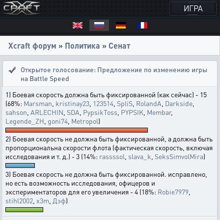
ИГРА
Xcraft форум
»
Политика
»
Сенат
Открытое голосование:
Предложение по изменению игры
на Battle Speed
1) Боевая скорость должна быть фиксированной (как сейчас) - 15
(68%:
Marsman
,
kristinay23
,
123514
,
SpliS
,
RolandA
,
Darkside
,
sahson
,
ARLECHIN
,
SDA
,
PypsikToss
,
PYPSIK
,
Membar
,
Legende_ZH
,
goni74
,
Metropol
)
2) Боевая скорость не должна быть фиксированной, а должна быть
пропорциональна скорости флота (фактическая скорость, включая
исследования и т. д.) - 3 (14%:
rassssol
,
slava_k
,
SeksSimvolMira
)
3) Боевая скорость не должна быть фиксированной. исправлено,
но есть возможность исследования, офицеров и
экспериментаторов для его увеличения - 4 (18%:
Robie7979
,
stihl2002
,
x3m
,
Дэф
)