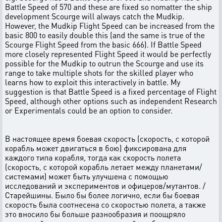
Battle Speed of 570 and these are fixed so nomatter the ship
development Scourge will always catch the Mudkip.
However, the Mudkip Flight Speed can be increased from the
basic 800 to easily double this (and the same is true of the
Scourge Flight Speed from the basic 666). If Battle Speed
more closely represented Flight Speed it would be perfectly
possible for the Mudkip to outrun the Scourge and use its
range to take multiple shots for the skilled player who
learns how to exploit this interactively in battle. My
suggestion is that Battle Speed is a fixed percentage of Flight
Speed, although other options such as independent Research
or Experimentals could be an option to consider.
В настоящее время боевая скорость (скорость, с которой
корабль может двигаться в бою) фиксирована для
каждого типа корабля, тогда как скорость полета
(скорость, с которой корабль летает между планетами/
системами) может быть улучшена с помощью
исследований и экспериментов и офицеров/мутантов. /
Старейшины. Было бы более логично, если бы боевая
скорость была соотнесена со скоростью полета, а также
это вносило бы больше разнообразия и поощряло