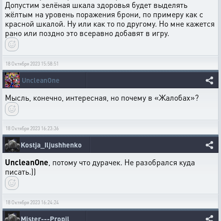
Допустим зелёная шкала здоровья будет выделять
жёлтым на уровень поражения брони, по примеру как с
красной шкалой. Ну или как то по другому. Но мне кажется
рано или поздно это всеравно добавят в игру.
18 Октября 2023 15:58:51
UncleanOne
Мысль, конечно, интересная, но почему в «Жалобах»?
18 Октября 2023 16:23:36
Kostja_Iljushhenko
UncleanOne
, потому что дурачек. Не разобрался куда
писать.))
18 Октября 2023 16:24:24
Mister---Propil