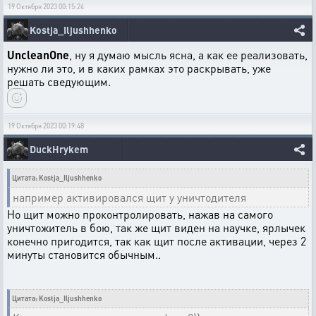
19 Октября 2023 00:15:24
Kostja_Iljushhenko
UncleanOne
, ну я думаю мысль ясна, а как ее реализовать,
нужно ли это, и в каких рамках это раскрывать, уже
решать сведующим.
19 Октября 2023 00:19:48
DuckHrykem
Цитата: Kostja_Iljushhenko
например активировался щит у уничтодителя
Но щит можно проконтролировать, нажав на самого
уничтожитель в бою, так же щит виден на научке, ярлычек
конечно пригодится, так как щит после активации, через 2
минуты становится обычным..
Цитата: Kostja_Iljushhenko