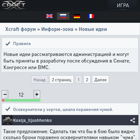
ИГРА
Xcraft форум
»
Информ-зона
»
Новые идеи
Правила
Новые идеи рассматриваются администрацией и могут
быть приняты в разработку после обсуждения в Сенате,
Конгрессе или ВМС.
Назад
2 страниц
1
2
Далее
12
Осквернители у зергов, шкала поражения чумой.
Kostja_Iljushhenko
Такое предложение. Сделать так что бы в бою было видно
сколько брони поражено осквернителями навыком "чума".