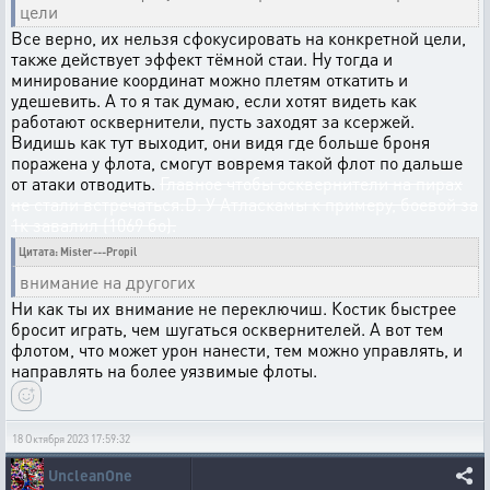
цели
Все верно, их нельзя сфокусировать на конкретной цели,
также действует эффект тёмной стаи. Ну тогда и
минирование координат можно плетям откатить и
удешевить. А то я так думаю, если хотят видеть как
работают осквернители, пусть заходят за ксержей.
Видишь как тут выходит, они видя где больше броня
поражена у флота, смогут вовремя такой флот по дальше
от атаки отводить.
Главное чтобы осквернители на пирах
не стали встречаться:D. У Атласкамы к примеру, боевой за
1к завалил (1069 бо).
Цитата: Mister---Propil
внимание на другогих
Ни как ты их внимание не переключиш. Костик быстрее
бросит играть, чем шугаться осквернителей. А вот тем
флотом, что может урон нанести, тем можно управлять, и
направлять на более уязвимые флоты.
18 Октября 2023 17:59:32
UncleanOne