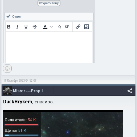
19 Октября 2023 04:52:09
Mister---Propil
DuckHrykem
, спасибо.