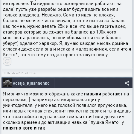
интереснее. Ты видишь что осквернители работают на
деле) пусть уже разрабы решат будут видить все или
только владелец. Неважно. Сама то идея не плохая,
баланс не меняет чисто визуал, этот не нытью за баланс
как помне, нужно делать 25к и все что выше гасить всех,
атакеров которые выезжает на балансе до 100к чото
многовата развелось, во они обламаются если баланс
уберут) зделают хардкор. Я, думаю каждая мысль домйна
огласки даже если она и мелка и малозначимая. если что я
Костя*, тот что тему создал просто за жука пишу.
18 Октября 2023 23:31:54
Kostja_Iljushhenko
Я молчу что можно отображать какие
навыки
работают на
персонаже, ( например активировался щит у
уничтодителя, у него над головой появился ярлучок авка,
или навык темная стая, юнит пукнул на своих и ты видишь
что твои войска под навесом темная стая) или допустим
сколько времени до активации навыка "пушка Ямато" у
понятно кого и так