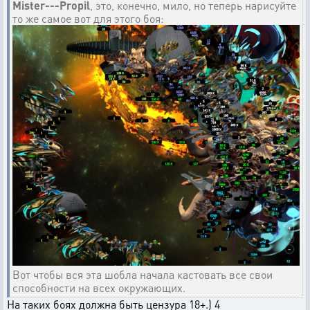
Mister---Propil
, это, конечно, мило, но теперь нарисуйте
то же самое вот для этого боя:
Вот чтобы вся эта шобла начала кастовать все свои
способности на всех окружающих.
На таких боях должна быть цензура 18+.) 4