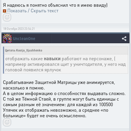
Я надеюсь я понятно объяснил что я имею ввиду)
Показать / Скрыть текст
18 Октября 2023 23:54:21
UncleanOne
Цитата: Kostja_Iljushhenko
отображать какие
навыки
работают на персонаже, (
например активировался щит у уничтодителя, у него над
головой появился ярлучок
Срабатывание Защитной Матрицы уже анимируется,
насколько я помню.
А в целом информацию о способностях выдавать сложно.
С той же Тёмной Стаей, в группе могут быть единицы с
самым разным её значением: для каждой из 100500
Упячек их отображать невозможно, а среднее «по
больнице» будет не очень осмысленно.