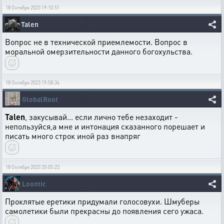
18 Октября 2023 19:10:51
Talen
Вопрос не в технической приемлемости. Вопрос в
моральной омерзительности данного богохульства.
18 Октября 2023 19:58:34
GlobalRoot
Talen
, закусывай... если лично тебе незаходит -
непользуйся,а мне и интонация сказанного порешает и
писать много строк иной раз внапряг
18 Октября 2023 20:05:23
Loontic
Проклятые еретики придумали голосовухи. Шмуберы
самолетики были прекрасны до появления сего ужаса.