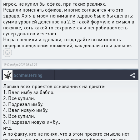
игрок, не купил бы офика, при таких реалиях.
Решили поменять офиков, многие согласятся что это
здраво. Хотя в моем понимании здраво было бы сделать:
сумма уровней деленное на 2. В такой формуле и смысл в
покупке, хоть какой то сохраняется и непробиваемость
супер донатов исчезает.
Но раз решили и сделали, тогда дайте возможность
перераспределения вложений, как делали это и раньше.
19 Октября 2023 08:49:21
Schmetterling
Логика всех проектов основанных на донате:
1. Ввел имбу за бабло.
2. Все купили.
3. Подрезал имбу.
4. Ввел новую имбу.
5. Все купили.
6. Подрезал новую имбу..
итд.
А по факту, кто не понял, что в этом проекте смысла нет
покупать что-то в надежде на сверхимбовость, тот сам