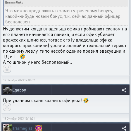
Цитата: Unko
Что можно предложить в замен утраченому бонусу,
какой-нибудь новый бонус, т.к. сейчас данный офицер
бесполезен
Ну допустим когда владельца офика пробивают сканом на
его планете начинается паника, и если офик убивает
вражеских шпионов, тотвсе его (у владельца офика
которого просканили) уровни зданий и технологий теряют
по одному левлу, типо несоблюдение правил эвакуации и
ТД и ТП🤣
А то шпион у него бесполезный..
19 Октября 2023 12:08:37
Egoboy
При удачном скане казнить офицера! 🤣
19 Октября 2023 12:14:21
trismegist