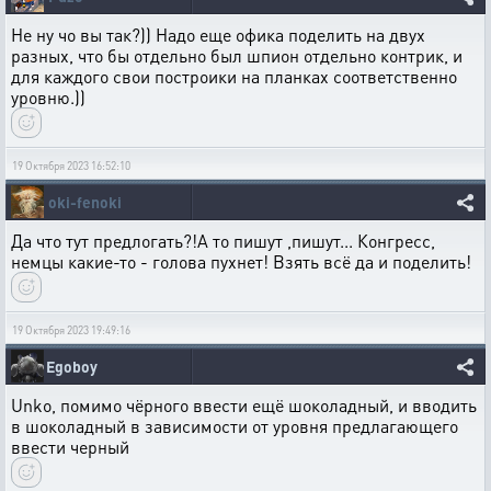
Не ну чо вы так?)) Надо еще офика поделить на двух
разных, что бы отдельно был шпион отдельно контрик, и
для каждого свои построики на планках соответственно
уровню.))
19 Октября 2023 16:52:10
oki-fenoki
Да что тут предлогать?!А то пишут ,пишут... Конгресс,
немцы какие-то - голова пухнет! Взять всё да и поделить!
19 Октября 2023 19:49:16
Egoboy
Unko, помимо чёрного ввести ещё шоколадный, и вводить
в шоколадный в зависимости от уровня предлагающего
ввести черный