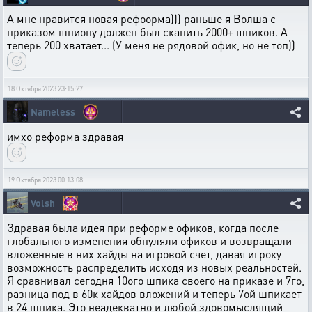
А мне нравится новая рефоорма))) раньше я Волша с
приказом шпиону должен был сканить 2000+ шпиков. А
теперь 200 хватает... (У меня не рядовой офик, но не топ))
18 Октября 2023 23:15:27
Nameless
имхо реформа здравая
19 Октября 2023 00:13:08
Volsh
Здравая была идея при реформе офиков, когда после
глобального изменения обнуляли офиков и возвращали
вложенные в них хайды на игровой счет, давая игроку
возможность распределить исходя из новых реальностей.
Я сравнивал сегодня 10ого шпика своего на приказе и 7го,
разница под в 60к хайдов вложений и теперь 7ой шпикает
в 24 шпика. Это неадекватно и любой здовомыслящий