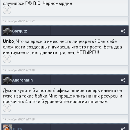
случилось!"© В.С. Черномырдин
19 Октября 2023 14:51:27
Gorgutz
Unko
, Что за ересь я имею честь лицезреть? Сам себе
сложности создаёшь и думаешь что это просто. Есть два
инструмента, нет давайте три, нет, ЧЕТЫРЕ!!!
19 Октября 2023 14:59:48
Andrenalin
Думал купить 5 а потом 6 офика шпион,теперь наыига он
гужен за такие бабки.Мне проще кпить на них ресурсы и
прокачать 4 а то и 5 уровней технологии шпионаж
19 Октября 2023 16:17:38
Puzo