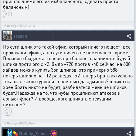
пришло время его из имбалансного, сделать просто
балансным)
18 Октября 2023 22:40:40
sahson
По сути шпик это такой офик, который ничего не дает: все
прокачали офика, а по сути ничего не поменялось, кроме
Васиного бюджета. теперь про баланс. сравнивать буду 5
шпика проти 6го с х2. было -728 против -48 сейчас. на 600
хайдов можно купить 35к шпиков. это примерно 588
потерь шпионо на +12 разведке. х2 теперь брать актуально
тока хз с какого уровня. в чем выгода админов? шпика на
хрен брать никто не будет, разбиваться меньше шпиков
будет.Надежда на то, что нубы прошпиккют атакера и
сольют флот? И вообще, кого шпикать с текущим
виженом?
18 Октября 2023 23:02:48
💊
Zlobniy_Trindl