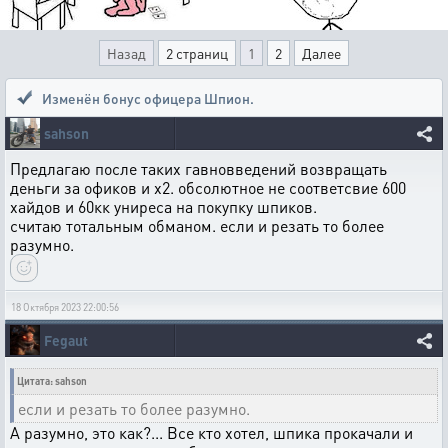
Назад
2 страниц
1
2
Далее
Изменён бонус офицера Шпион.
sahson
Предлагаю после таких гавновведений возвращать
деньги за офиков и х2. обсолютное не соответсвие 600
хайдов и 60кк униреса на покупку шпиков.
считаю тотальным обманом. если и резать то более
разумно.
18 Октября 2023 22:00:56
Fegaut
Цитата: sahson
если и резать то более разумно.
А разумно, это как?... Все кто хотел, шпика прокачали и