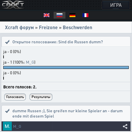
ИГРА
Xcraft форум
»
Freizone
»
Beschwerden
Открытое голосование:
Sind die Russen dumm?
ja - 0 (0%)
ja - 1 (100%:
M_G
)
ja - 0 (0%)
Всего голосов: 2.
dumme Russen ;)
,
Sie greifen nur kleine Spieler an - darum
ende mit diesem Spiel
M_G