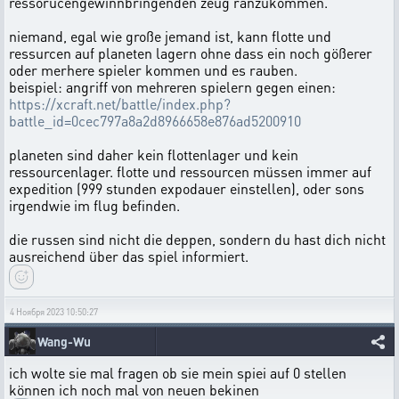
ressorucengewinnbringenden zeug ranzukommen.
niemand, egal wie große jemand ist, kann flotte und
ressurcen auf planeten lagern ohne dass ein noch gößerer
oder merhere spieler kommen und es rauben.
beispiel: angriff von mehreren spielern gegen einen:
https://xcraft.net/battle/index.php?
battle_id=0cec797a8a2d8966658e876ad5200910
planeten sind daher kein flottenlager und kein
ressourcenlager. flotte und ressourcen müssen immer auf
expedition (999 stunden expodauer einstellen), oder sons
irgendwie im flug befinden.
die russen sind nicht die deppen, sondern du hast dich nicht
ausreichend über das spiel informiert.
4 Ноября 2023 10:50:27
Wang-Wu
ich wolte sie mal fragen ob sie mein spiei auf 0 stellen
können ich noch mal von neuen bekinen