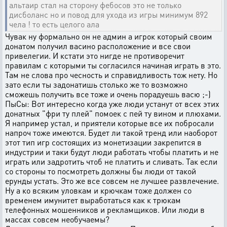
альтаир стал на сторону фебосов это не только
дисболанс но и повод для ухода из игры минимум 892
чела ! то есть целого ала
Чувак ну формально он не админ а игрок который своим
донатом получил васино расположение и все свои
привелегии. И кстати это нигде не противоречит
правилам с которыми ты согласился начиная играть в это.
Там не слова про чесность и справидливость тож нету. Но
зато если ты задонатишь столько же то возможно
сможешь получить все тоже и очень порадуешь васю ;-)
ПыСы: Вот интересно когда уже люди устанут от всех этих
донатных "фри ту плей" помоек с пей ту вином и плюхами.
Я например устал, и приятели которые все их побросали
напроч тоже имеются. Будет ли такой тренд или наоборот
этот тип игр состоящих из монетизации закрепится в
индустрии и таки будут люди работать чтобы платить и не
играть или задротить чтоб не платить и сливать. Так если
со стороны то посмотреть должны бы люди от такой
ерунды устать. Это же все совсем не лучшее развлечение.
Ну а ко всяким уловкам и крючкам тоже должен со
временем имунитет выработаться как к трюкам
телефонных мошенников и рекламщиков. Или люди в
массах совсем необучаемы?