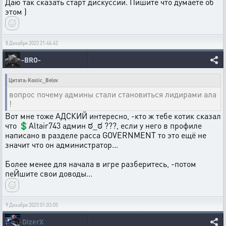
Даю так сказать старт дискуссии. Пишите что думаете об
этом )
8 Декабря 2023 21:46:42
-BRO-
Цитата: Kostic_Belov
вопрос почему админы стали становиться лидирами ала
!
Вот мне тоже АДСКИЙ интересно, -кто ж тебе котик сказал
что 💲Altair743 админ ಠ_ಠ ???, если у него в профиле
написано в разделе расса GOVERNMENT то это ещё не
значит что он администратор...
Более менее для начала в игре разберитесь, -потом
пеЙшите свои доводы...
9 Декабря 2023 01:03:05
DizerX