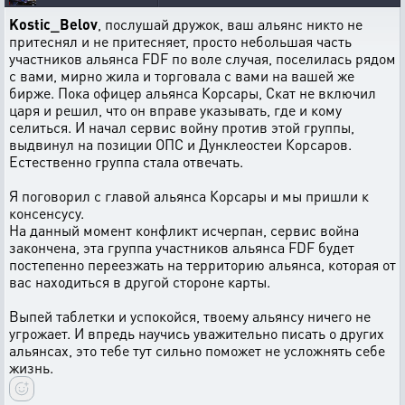
Kostic_Belov
, послушай дружок, ваш альянс никто не
притеснял и не притесняет, просто небольшая часть
участников альянса FDF по воле случая, поселилась рядом
с вами, мирно жила и торговала с вами на вашей же
бирже. Пока офицер альянса Корсары, Скат не включил
царя и решил, что он вправе указывать, где и кому
селиться. И начал сервис войну против этой группы,
выдвинул на позиции ОПС и Дунклеостеи Корсаров.
Естественно группа стала отвечать.
Я поговорил с главой альянса Корсары и мы пришли к
консенсусу.
На данный момент конфликт исчерпан, сервис война
закончена, эта группа участников альянса FDF будет
постепенно переезжать на территорию альянса, которая от
вас находиться в другой стороне карты.
Выпей таблетки и успокойся, твоему альянсу ничего не
угрожает. И впредь научись уважительно писать о других
альянсах, это тебе тут сильно поможет не усложнять себе
жизнь.